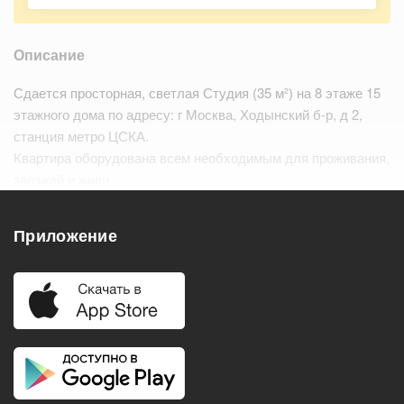
Описание
Сдается просторная, светлая Студия (35 м²) на 8 этаже 15
этажного дома по адресу: г Москва, Ходынский б-р, д 2,
станция метро ЦСКА.
Квартира оборудована всем необходимым для проживания,
заезжай и живи.
Развитая инфраструктура. В шаговой доступности
остановки общественного транспорта,…
Читать дальше
Приложение
Удобства
Балкон
Посудомоечная машина
Холодильник
Стиральная машина
Телевизор
Нагреватель воды
Кондиционер