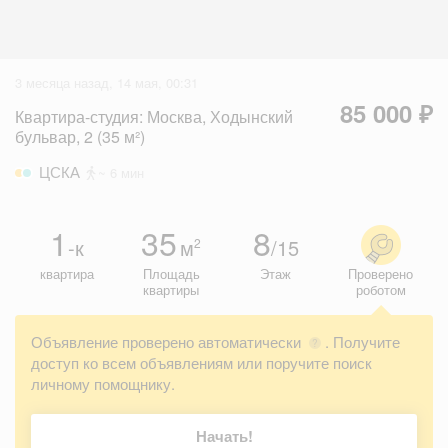
3 месяца назад, 14 мая, 00:31
85 000 ₽
Квартира-студия: Москва, Ходынский
бульвар, 2 (35 м²)
ЦСКА
~ 6 мин
1
35
8
-к
м
/15
2
квартира
Площадь
Этаж
Проверено
квартиры
роботом
Объявление проверено автоматически
. Получите
?
доступ ко всем объявлениям или поручите поиск
личному помощнику.
Начать!