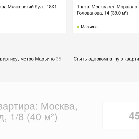
сква Мячковский бул., 18К1
1-к кв. Москва ул. Маршала
Голованова, 14 (38.0 м²)
Марьино
квартиру, метро Марьино
35
Снять однокомнатную кварт
вартира: Москва,
4
, 1/8 (40 м²)