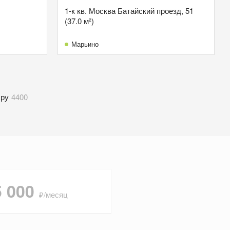
1-к кв. Москва Батайский проезд, 51
(37.0 м²)
Марьино
иру
4400
5 000
₽/месяц