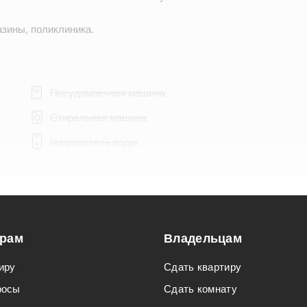
азины, поликлиника.
Посудомоечная машина
Стиральная машина
Нагреватель воды
Подходит для мероприятий
орам
Владельцам
Подходит для семьи с детьми
иру
Сдать квартиру
росы
Сдать комнату