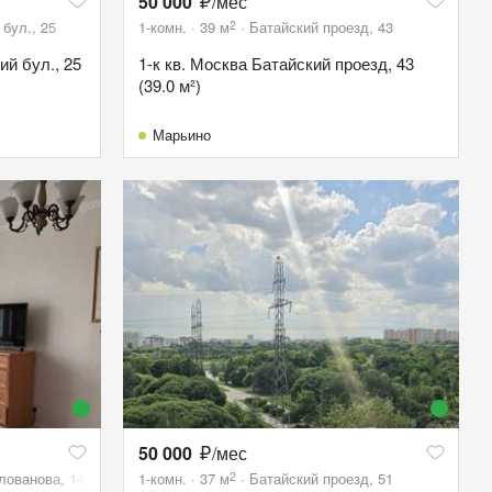
50 000
/мес
2
бул., 25
1-комн.
39
м
Батайский проезд, 43
ий бул., 25
1-к кв. Москва Батайский проезд, 43
(39.0 м²)
Марьино
50 000
/мес
2
лованова, 14
1-комн.
37
м
Батайский проезд, 51