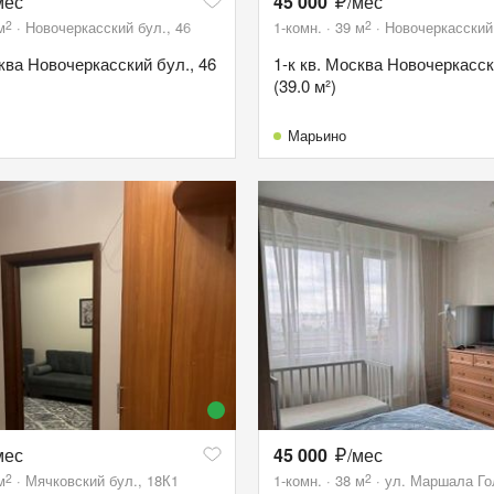
мес
45 000
/мес
2
2
м
Новочеркасский бул., 46
1-комн.
39
м
Новочеркасский 
сква Новочеркасский бул., 46
1-к кв. Москва Новочеркасск
(39.0 м²)
Марьино
мес
45 000
/мес
2
2
м
Мячковский бул., 18К1
1-комн.
38
м
ул. Маршала Го