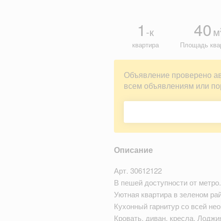
1
40
-к
м
квартира
Площадь ква
Объявление проверено а
всем объявлениям или по
Описание
Арт. 30612122
В пешей доступности от метро.
Уютная квартира в зеленом ра
Кухонный гарнитур со всей не
Кровать, диван, кресла. Лоджи