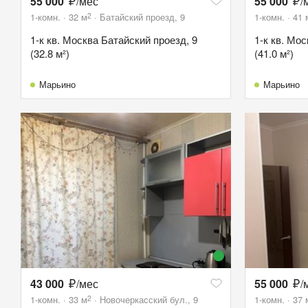
55 000
/мес
55 000
/
2
1-комн.
32
м
Батайский проезд, 9
1-комн.
41
1-к кв. Москва Батайский проезд, 9
1-к кв. Мо
(32.8 м²)
(41.0 м²)
Марьино
Марьино
43 000
/мес
55 000
/
2
1-комн.
33
м
Новочеркасский бул., 9
1-комн.
37