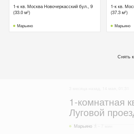
1-к кв. Москва Новочеркасский бул., 9
1-к кв. Мо
(33.0 м²)
(37.3 м²)
Марьино
Марьино
Снять 
3 месяца назад, 14 мая, 01:31
1-комнатная к
Луговой проезд
Марьино
~ 7 мин