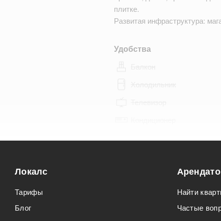
плитке.
Развитая инфраструктура: маг
Удобства
Балкон
Холодильник
Телевизор
Кондиционер
Особенности
Можно курить
Локалс
Арендат
Можно с животными
Тарифы
Найти кварт
Блог
Частые воп