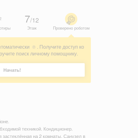
7
/12
2
ртиры
Этаж
Проверено роботом
втоматически
. Получите доступ ко
?
ручите поиск личному помощнику.
Начать!
йоне.
обходимой техникой. Кондиционер.
я застеклённая на 2 комнаты. Санузел в