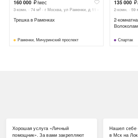
160 000
/мес
135 000
2
3-комн.
74
м
г Москва, ул Раменки, д 11 к 1
2-комн.
59
Трешка в Раменках
2-комнатна
Волоколамс
Раменки
,
Мичуринский проспект
Спартак
Хорошая услуга «Личный
Нашел себе 
помощник». За вами закрепляют
в Мск на Лок