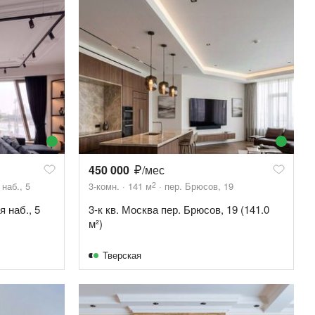
450 000
/мес
2
наб., 5
3-комн.
141
м
пер. Брюсов, 19
 наб., 5
3-к кв. Москва пер. Брюсов, 19 (141.0
м²)
Тверская