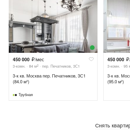
450 000
/мес
450 000
2
3-комн.
84
м
пер. Печатников, 3С1
3-комн.
95
3-к кв. Москва пер. Печатников, 3С1
3-к кв. Мо
(84.0 м²)
(95.0 м²)
Трубная
Снять кварти