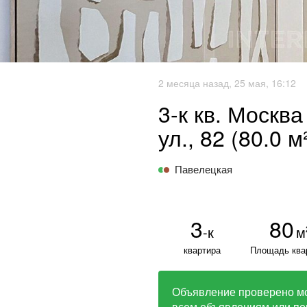
2 месяца назад, 25 мая, 16:12
3-к кв. Москв
ул., 82 (80.0 м
Павелецкая
3
80
-к
м
квартира
Площадь ква
Объявление проверено м
всем объявлениям или по