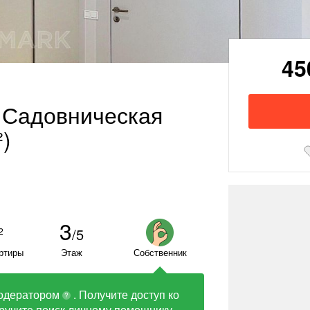
45
а Садовническая
²)
3
/5
2
ртиры
Этаж
Собственник
одератором
. Получите доступ ко
?
ручите поиск личному помощнику.