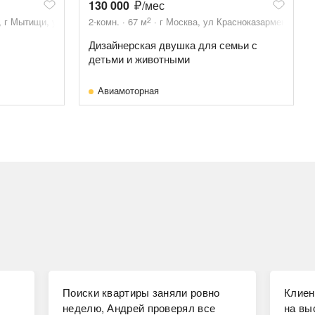
130 000
/мес
2
 г Мытищи, ул Колпакова, д 31
2-комн.
67
м
г Москва, ул Красноказарменная, д 
Дизайнерская двушка для семьи с
детьми и животными
Авиамоторная
Поиски квартиры заняли ровно
Клиен
неделю, Андрей проверял все
на вы