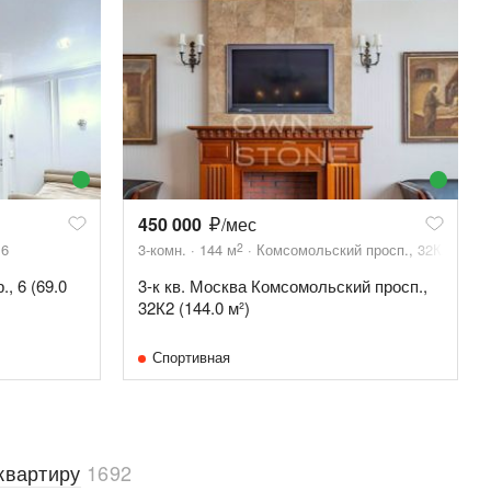
450 000
/мес
2
 6
3-комн.
144
м
Комсомольский просп., 32К2
, 6 (69.0
3-к кв. Москва Комсомольский просп.,
32К2 (144.0 м²)
Спортивная
квартиру
1692