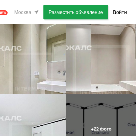
Москва
Разместить объявление
Войти
NEW
+
22
фото