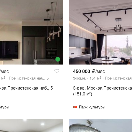
/мес
450 000
/мес
2
2
м
Пречистенская наб., 5
3-комн.
151
м
Пречистенская 
сква Пречистенская наб., 5
3-к кв. Москва Пречистенская
(151.0 м²)
ьтуры
Парк культуры