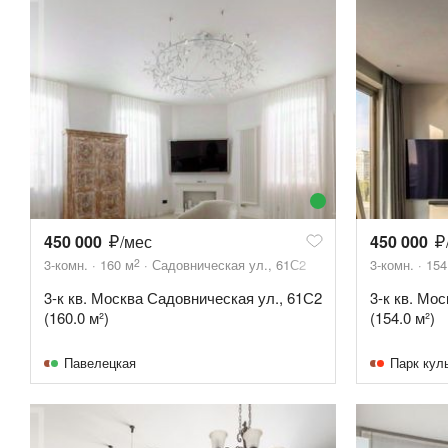
450 000
/мес
450 000
2
3-комн.
160
м
Садовническая ул., 61С2
3-комн.
154
3-к кв. Москва Садовническая ул., 61С2
3-к кв. Мо
(160.0 м²)
(154.0 м²)
Павелецкая
Парк кул