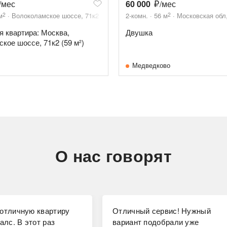
/мес
60 000
/мес
2
2
м
Волоколамское шоссе, 71к2
2-комн.
56
м
Московская обл,
я квартира: Москва,
Двушка
кое шоссе, 71к2 (59 м²)
Медведково
О нас говорят
отличную квартиру
Отличный сервис! Нужный
алс. В этот раз
вариант подобрали уже