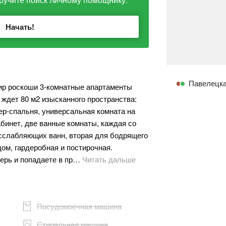
Начать!
Павелецк
мир роскоши 3-комнатные апартаменты
 ждет 80 м2 изысканного пространства:
ер-спальня, универсальная комната на
абинет, две ванные комнаты, каждая со
сслабляющих ванн, вторая для бодрящего
ом, гардеробная и постирочная.
ерь и попадаете в пр…
Читать дальше
Посудомоечная машина
Стиральная машина