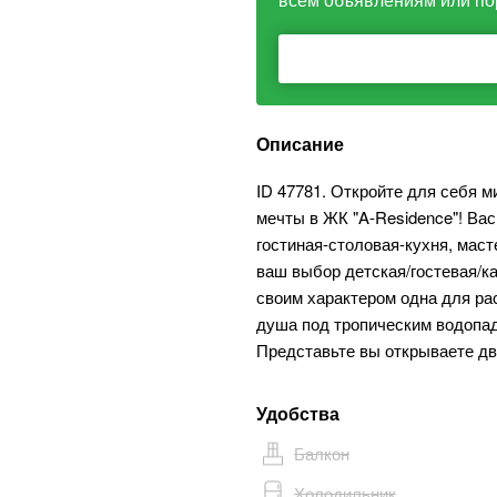
Описание
ID 47781. Откройте для себя 
мечты в ЖК "A-Residence"! Вас
гостиная-столовая-кухня, маст
ваш выбор детская/гостевая/к
своим характером одна для ра
душа под тропическим водопад
Представьте вы открываете дв
Удобства
Балкон
Холодильник