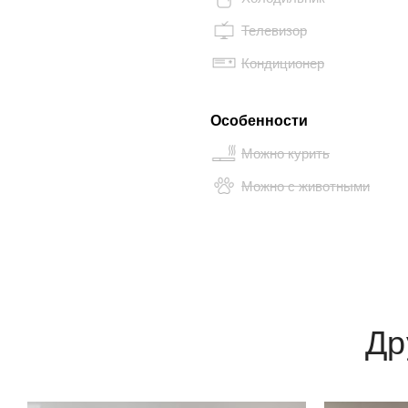
Телевизор
Кондиционер
Особенности
Можно курить
Можно с животными
Др