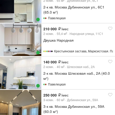
2-комн.
65
м
Дубининская ул., 6С1
2
2-к кв. Москва Дубининская ул., 6С1
(65.0 м²)
Павелецкая
210 000
/мес
2-комн.
55,4
м
Народная улица, 11С1
2
Двушка Народная
Крестьянская застава
,
Марксистская
,
Па
140 000
/мес
2-комн.
40
м
Шлюзовая наб., 2А
2
2-к кв. Москва Шлюзовая наб., 2А (40.0
м²)
Павелецкая
250 000
/мес
3-комн.
60
м
Дубининская ул., 59А
2
3-к кв. Москва Дубининская ул., 59А
(60.0 м²)