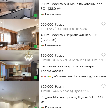
2-к кв. Москва 5-й Монетчиковский пер.,
6С1 (38.0 м²)
Павелецкая
550 000
/мес
4+
172
м
Озерковская наб., 26
2
4-к кв. Москва Озерковская наб., 26
(172.0 м²)
Павелецкая
160 000
/мес
3-комн.
86
м
улица Большая Ордынка, 17С1
2
3-х комнатная квартира на метро
Третьяковская
Добрынинская
,
Китай-город
,
Новокузне
120 000
/мес
1-комн.
44
м
проезд Жуков, 21Б
2
Студия Москва проезд Жуков, 21Б (44.0
м²)
Павелецкая