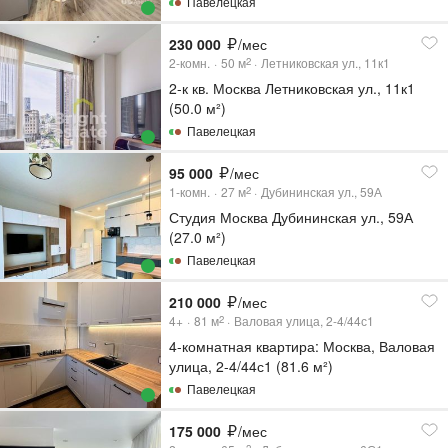
Павелецкая
230 000
/мес
2-комн.
50
м
Летниковская ул., 11к1
2
2-к кв. Москва Летниковская ул., 11к1
(50.0 м²)
Павелецкая
95 000
/мес
1-комн.
27
м
Дубининская ул., 59А
2
Студия Москва Дубининская ул., 59А
(27.0 м²)
Павелецкая
210 000
/мес
4+
81
м
Валовая улица, 2-4/44с1
2
4-комнатная квартира: Москва, Валовая
улица, 2-4/44с1 (81.6 м²)
Павелецкая
175 000
/мес