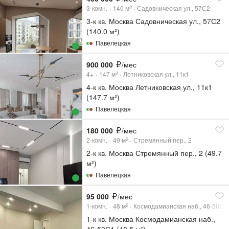
3-комн.
140
м
Садовническая ул., 57С2
2
3-к кв. Москва Садовническая ул., 57С2
(140.0 м²)
Павелецкая
900 000
/мес
4+
147
м
Летниковская ул., 11к1
2
4-к кв. Москва Летниковская ул., 11к1
(147.7 м²)
Павелецкая
180 000
/мес
2-комн.
49
м
Стремянный пер., 2
2
2-к кв. Москва Стремянный пер., 2 (49.7
м²)
Павелецкая
95 000
/мес
1-комн.
48
м
Космодамианская наб., 46-50С1
2
1-к кв. Москва Космодамианская наб.,
46-50С1 (48.5 м²)