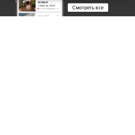
Павелецкая
Смотреть все
550 000
/мес
4+
220
м
Озерковская наб., 52А
2
5-к кв. Москва Озерковская наб., 52А
(220.0 м²)
Павелецкая
290 000
/мес
2-комн.
78
м
Летниковская ул., 11к1
2
2-к кв. Москва Летниковская ул., 11к1
(78.4 м²)
Павелецкая
400 000
/мес
2-комн.
135
м
2-й Павелецкий проезд, 5С1
2
2-к кв. Москва 2-й Павелецкий проезд,
5С1 (135.0 м²)
Павелецкая
550 000
/мес