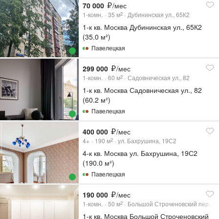
70 000
/мес
1-комн.
35
м
Дубининская ул., 65К2
2
1-к кв. Москва Дубининская ул., 65К2
(35.0 м²)
Павелецкая
299 000
/мес
1-комн.
60
м
Садовническая ул., 82
2
1-к кв. Москва Садовническая ул., 82
(60.2 м²)
Павелецкая
400 000
/мес
4+
190
м
ул. Бахрушина, 19С2
2
4-к кв. Москва ул. Бахрушина, 19С2
(190.0 м²)
Павелецкая
190 000
/мес
1-комн.
50
м
Большой Строченовский пер., 9
2
1-к кв. Москва Большой Строченовский