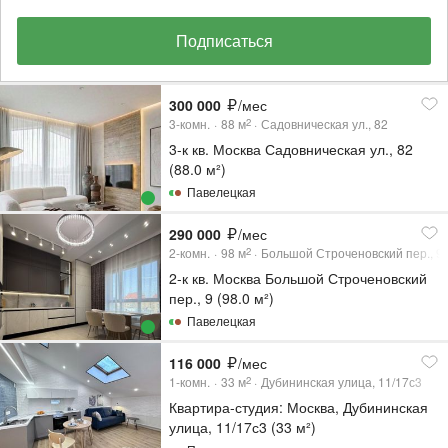
Подписаться
300 000
/мес
3-комн.
88
м
Садовническая ул., 82
2
3-к кв. Москва Садовническая ул., 82
(88.0 м²)
Павелецкая
290 000
/мес
2-комн.
98
м
Большой Строченовский пер., 9
2
2-к кв. Москва Большой Строченовский
пер., 9 (98.0 м²)
Павелецкая
116 000
/мес
1-комн.
33
м
Дубининская улица, 11/17с3
2
Квартира-студия: Москва, Дубининская
улица, 11/17с3 (33 м²)