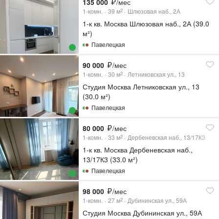
135 000
/мес
1-комн.
39
м
Шлюзовая наб., 2А
2
1-к кв. Москва Шлюзовая наб., 2А (39.0
м²)
Павелецкая
90 000
/мес
1-комн.
30
м
Летниковская ул., 13
2
Студия Москва Летниковская ул., 13
(30.0 м²)
Павелецкая
80 000
/мес
1-комн.
33
м
Дербеневская наб., 13/17К3
2
1-к кв. Москва Дербеневская наб.,
13/17К3 (33.0 м²)
Павелецкая
98 000
/мес
1-комн.
27
м
Дубининская ул., 59А
2
Студия Москва Дубининская ул., 59А