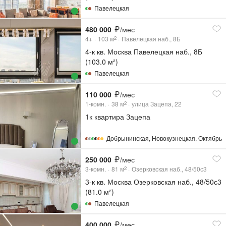
Павелецкая
480 000
/мес
4+
103
м
Павелецкая наб., 8Б
2
4-к кв. Москва Павелецкая наб., 8Б
(103.0 м²)
Павелецкая
110 000
/мес
1-комн.
38
м
улица Зацепа, 22
2
1к квартира Зацепа
Добрынинская
,
Новокузнецкая
,
Октябрьс
250 000
/мес
3-комн.
81
м
Озерковская наб., 48/50с3
2
3-к кв. Москва Озерковская наб., 48/50с3
(81.0 м²)
Павелецкая
400 000
/мес