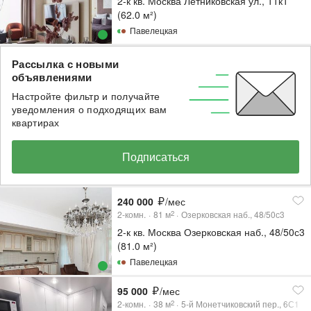
2-к кв. Москва Летниковская ул., 11к1
(62.0 м²)
Павелецкая
Рассылка с новыми
объявлениями
Настройте фильтр и получайте
уведомления о подходящих вам
квартирах
Подписаться
240 000
/мес
2-комн.
81
м
Озерковская наб., 48/50с3
2
2-к кв. Москва Озерковская наб., 48/50с3
(81.0 м²)
Павелецкая
95 000
/мес
2-комн.
38
м
5-й Монетчиковский пер., 6С1
2