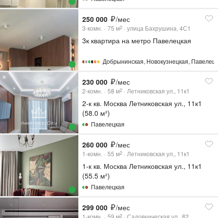
250 000
/мес
3-комн.
75
м
улица Бахрушина, 4С1
2
3к квартира на метро Павелецкая
Добрынинская
,
Новокузнецкая
,
Павелец
230 000
/мес
2-комн.
58
м
Летниковская ул., 11к1
2
2-к кв. Москва Летниковская ул., 11к1
(58.0 м²)
Павелецкая
260 000
/мес
1-комн.
55
м
Летниковская ул., 11к1
2
1-к кв. Москва Летниковская ул., 11к1
(55.5 м²)
Павелецкая
299 000
/мес
1-комн.
59
м
Садовническая ул., 82
2