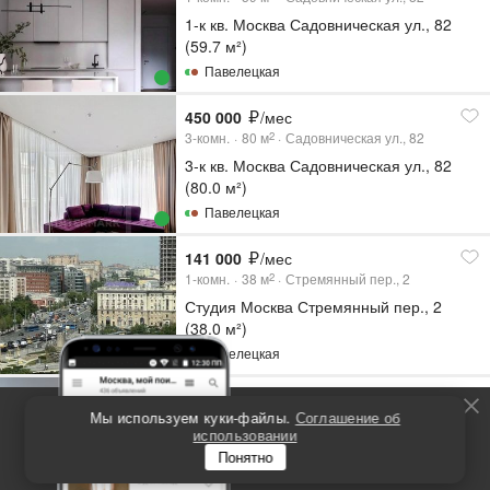
1-к кв. Москва Садовническая ул., 82
(59.7 м²)
Павелецкая
450 000
/мес
3-комн.
80
м
Садовническая ул., 82
2
3-к кв. Москва Садовническая ул., 82
(80.0 м²)
Павелецкая
141 000
/мес
1-комн.
38
м
Стремянный пер., 2
2
Студия Москва Стремянный пер., 2
(38.0 м²)
Павелецкая
130 000
/мес
Мы используем куки-файлы.
Соглашение об
1-комн.
40
м
Дубининская ул., 59Б
2
В закрытой базе
использовании
5
ещё больше
1-к кв. Москва Дубининская ул., 59Б
Понятно
объявлений!
(40.0 м²)
Фильтр