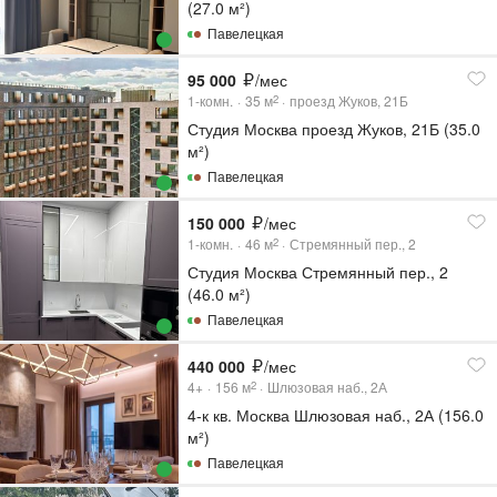
(27.0 м²)
Павелецкая
95 000
/мес
1-комн.
35
м
проезд Жуков, 21Б
2
Студия Москва проезд Жуков, 21Б (35.0
м²)
Павелецкая
150 000
/мес
1-комн.
46
м
Стремянный пер., 2
2
Студия Москва Стремянный пер., 2
(46.0 м²)
Павелецкая
440 000
/мес
4+
156
м
Шлюзовая наб., 2А
2
4-к кв. Москва Шлюзовая наб., 2А (156.0
м²)
Павелецкая