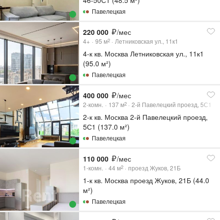
Павелецкая
220 000
/мес
4+
95
м
Летниковская ул., 11к1
2
4-к кв. Москва Летниковская ул., 11к1
(95.0 м²)
Павелецкая
400 000
/мес
2-комн.
137
м
2-й Павелецкий проезд, 5С1
2
2-к кв. Москва 2-й Павелецкий проезд,
5С1 (137.0 м²)
Павелецкая
110 000
/мес
1-комн.
44
м
проезд Жуков, 21Б
2
1-к кв. Москва проезд Жуков, 21Б (44.0
м²)
Павелецкая