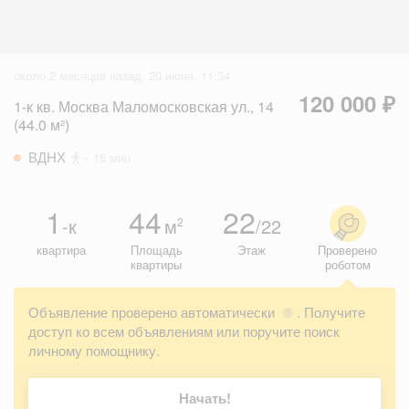
около 2 месяцев назад, 20 июня, 11:34
120 000 ₽
1-к кв. Москва Маломосковская ул., 14
(44.0 м²)
ВДНХ
~ 15 мин
1
44
22
-к
м
/22
2
квартира
Площадь
Этаж
Проверено
квартиры
роботом
Объявление проверено автоматически
. Получите
?
доступ ко всем объявлениям или поручите поиск
личному помощнику.
Начать!