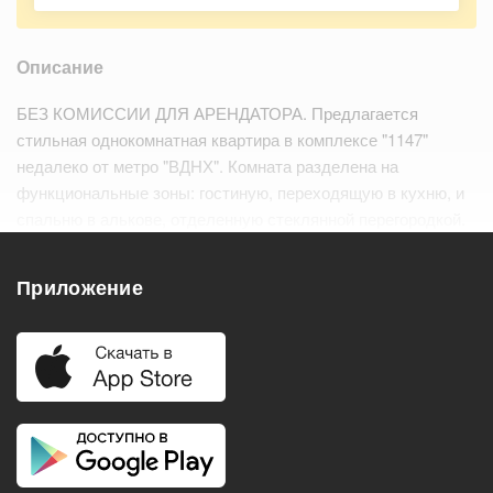
Описание
БЕЗ КОМИССИИ ДЛЯ АРЕНДАТОРА. Предлагается
стильная однокомнатная квартира в комплексе "1147"
недалеко от метро "ВДНХ". Комната разделена на
функциональные зоны: гостиную, переходящую в кухню, и
спальню в алькове, отделенную стеклянной перегородкой.
Для поддержания порядка - вместительный шкаф в
прихожей. Кухня с выходом на лоджию…
Читать дальше
Приложение
Удобства
Балкон
Посудомоечная машина
Холодильник
Стиральная машина
Телевизор
Нагреватель воды
Кондиционер