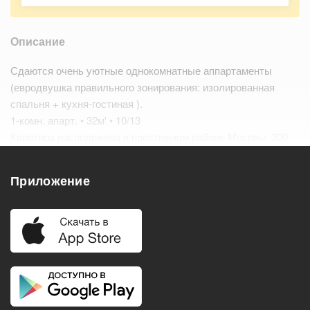
Описание
Сдаются очень уютные однокомнатные аппартаменты
(евродвушка правильного зонирования: изолированная
спальня + кухня-гостиная ).
1-комн. апарт. • 32м' • 10/13
Квартира расположена в престижном районе Москвы. 300
метров до станции метро.
в 2 кварталах 3 транспортное кольцо,…
Читать дальше
Приложение
Удобства
Балкон
Посудомоечная машина
Холодильник
Стиральная машина
Телевизор
Нагреватель воды
Кондиционер