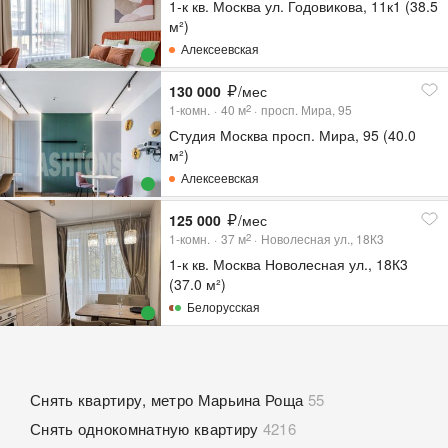
1-к кв. Москва ул. Годовикова, 11к1 (38.5
м²)
Алексеевская
130 000
/мес
1-комн.
40
м
просп. Мира, 95
2
Студия Москва просп. Мира, 95 (40.0
м²)
Алексеевская
125 000
/мес
1-комн.
37
м
Новолесная ул., 18К3
2
1-к кв. Москва Новолесная ул., 18К3
(37.0 м²)
Белорусская
Снять квартиру, метро Марьина Роща
55
Снять однокомнатную квартиру
4216