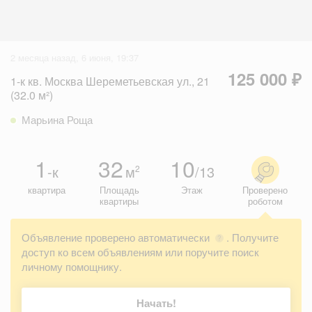
2 месяца назад, 6 июня, 19:37
125 000 ₽
1-к кв. Москва Шереметьевская ул., 21
(32.0 м²)
Марьина Роща
1
32
10
-к
м
/13
2
квартира
Площадь
Этаж
Проверено
квартиры
роботом
Объявление проверено автоматически
. Получите
?
доступ ко всем объявлениям или поручите поиск
личному помощнику.
Начать!