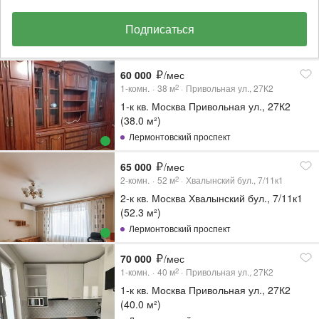
Подписаться
60 000
/мес
1-комн.
38
м
Привольная ул., 27К2
2
1-к кв. Москва Привольная ул., 27К2
(38.0 м²)
Лермонтовский проспект
65 000
/мес
2-комн.
52
м
Хвалынский бул., 7/11к1
2
2-к кв. Москва Хвалынский бул., 7/11к1
(52.3 м²)
Лермонтовский проспект
70 000
/мес
1-комн.
40
м
Привольная ул., 27К2
2
1-к кв. Москва Привольная ул., 27К2
(40.0 м²)