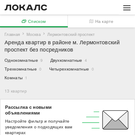
Списком
На карте
Главная
Москва
Лермонтовский проспект
Аренда квартир в районе м. Лермонтовский
проспект без посредников
Однокомнатные
Двухкомнатные
9
4
Трехкомнатные
Четырехкомнатные
0
0
Комнаты
1
13
квартир
Рассылка с новыми
объявлениями
Настройте фильтр и получайте
уведомления о подходящих вам
квартирах