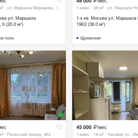
мес
48 000
/мес
2
2
м
ул. Маршала Мерецкова, 5
1-комн.
38
м
ул. Маршала Но
сква ул. Маршала
1-к кв. Москва ул. Маршала
5 (20.0 м²)
19К2 (38.0 м²)
ое поле
Щукинская
мес
45 000
/мес
2
2
м
Полесский проезд, 4К2
1-комн.
18
м
Часовая ул., 25