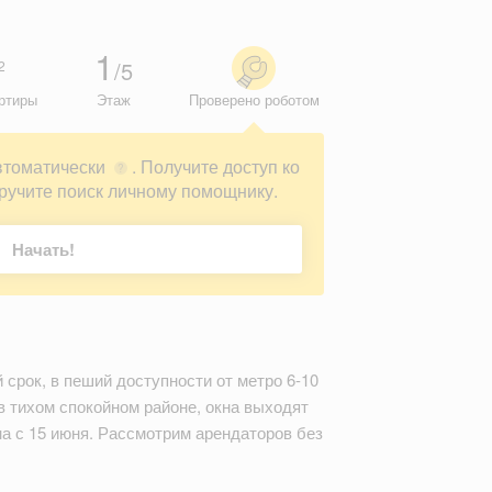
1
/5
2
ртиры
Этаж
Проверено роботом
втоматически
. Получите доступ ко
?
ручите поиск личному помощнику.
Начать!
срок, в пеший доступности от метро 6-10
в тихом спокойном районе, окна выходят
на с 15 июня. Рассмотрим арендаторов без