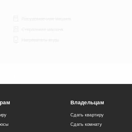
Посудомоечная машина
Стиральная машина
Нагреватель воды
Подходит для мероприятий
Подходит для семьи с детьми
орам
Владельцам
иру
Сдать квартиру
росы
Сдать комнату