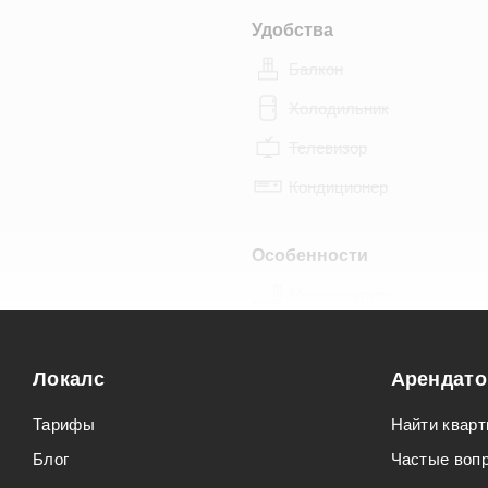
Удобства
Балкон
Холодильник
Телевизор
Кондиционер
Особенности
Можно курить
Можно с животными
Локалс
Арендат
Тарифы
Найти кварт
Блог
Частые воп