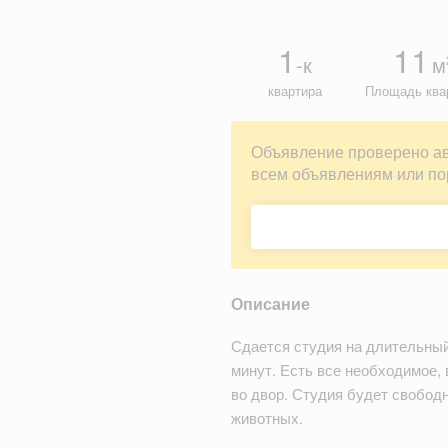
1
11
-к
м
квартира
Площадь ква
Объявление проверено а
всем объявлениям или по
Описание
Сдается студия на длительный 
минут. Есть все необходимое, 
во двор. Студия будет свобод
животных.