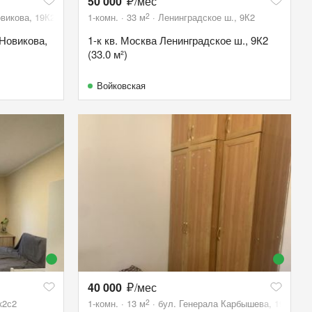
50 000
/мес
2
викова, 19К2
1-комн.
33
м
Ленинградское ш., 9К2
 Новикова,
1-к кв. Москва Ленинградское ш., 9К2
(33.0 м²)
Войковская
40 000
/мес
2
к2с2
1-комн.
13
м
бул. Генерала Карбышева, 19К5