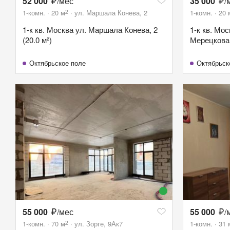
52 000
/мес
35 000
/
2
1-комн.
20
м
ул. Маршала Конева, 2
1-комн.
20
1-к кв. Москва ул. Маршала Конева, 2
1-к кв. Мо
(20.0 м²)
Мерецкова, 
Октябрьское поле
Октябрьск
55 000
/мес
55 000
/
2
1-комн.
70
м
ул. Зорге, 9Ак7
1-комн.
31