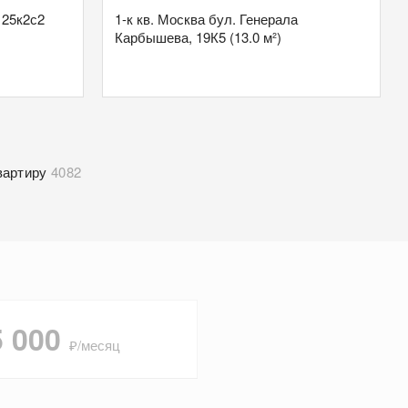
 25к2с2
1-к кв. Москва бул. Генерала
Карбышева, 19К5 (13.0 м²)
вартиру
4082
5 000
₽/месяц