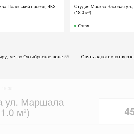
сква Полесский проезд, 4К2
Студия Москва Часовая ул.,
(18.0 м²)
я
Сокол
иру, метро Октябрьское поле
55
Снять однокомнатную к
 19:35
а ул. Маршала
4
1.0 м²)