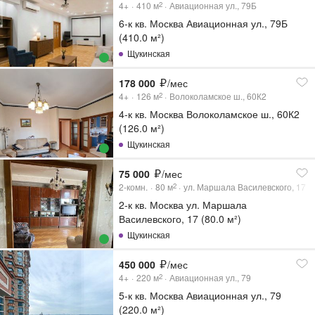
4+
410
м
Авиационная ул., 79Б
2
6-к кв. Москва Авиационная ул., 79Б
(410.0 м²)
Щукинская
178 000
/мес
4+
126
м
Волоколамское ш., 60К2
2
4-к кв. Москва Волоколамское ш., 60К2
(126.0 м²)
Щукинская
75 000
/мес
2-комн.
80
м
ул. Маршала Василевского, 17
2
2-к кв. Москва ул. Маршала
Василевского, 17 (80.0 м²)
Щукинская
450 000
/мес
4+
220
м
Авиационная ул., 79
2
5-к кв. Москва Авиационная ул., 79
(220.0 м²)