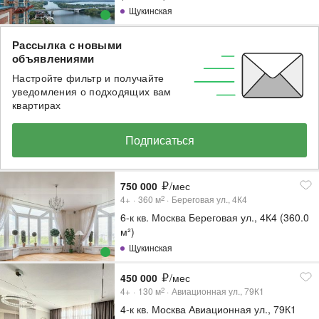
Щукинская
Рассылка с новыми
объявлениями
Настройте фильтр и получайте
уведомления о подходящих вам
квартирах
Подписаться
750 000
/мес
4+
360
м
Береговая ул., 4К4
2
6-к кв. Москва Береговая ул., 4К4 (360.0
м²)
Щукинская
450 000
/мес
4+
130
м
Авиационная ул., 79К1
2
4-к кв. Москва Авиационная ул., 79К1