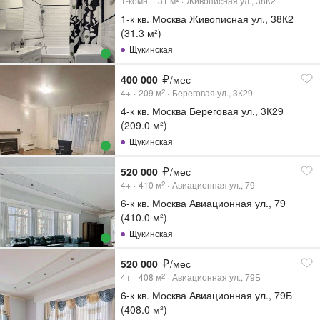
1-комн.
31
м
Живописная ул., 38К2
1-к кв. Москва Живописная ул., 38К2
(31.3 м²)
Щукинская
400 000
/мес
4+
209
м
Береговая ул., 3К29
2
4-к кв. Москва Береговая ул., 3К29
(209.0 м²)
Щукинская
520 000
/мес
4+
410
м
Авиационная ул., 79
2
6-к кв. Москва Авиационная ул., 79
(410.0 м²)
Щукинская
520 000
/мес
4+
408
м
Авиационная ул., 79Б
2
6-к кв. Москва Авиационная ул., 79Б
(408.0 м²)