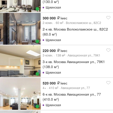
(130.0 м²)
Щукинская
300 000
/мес
2-комн.
60
м
Волоколамское ш., 82С2
2
2-к кв. Москва Волоколамское ш., 82С2
(60.0 м²)
Щукинская
220 000
/мес
3-комн.
138
м
Авиационная ул., 79К1
2
3-к кв. Москва Авиационная ул., 79К1
(138.0 м²)
Щукинская
520 000
/мес
4+
410
м
Авиационная ул., 77
2
6-к кв. Москва Авиационная ул., 77
(410.0 м²)
Щукинская