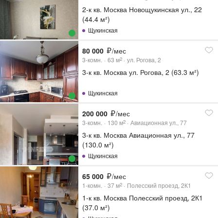
2-к кв. Москва Новощукинская ул., 22
(44.4 м²)
Щукинская
80 000
/мес
3-комн.
63
м
ул. Рогова, 2
2
3-к кв. Москва ул. Рогова, 2 (63.3 м²)
Щукинская
200 000
/мес
3-комн.
130
м
Авиационная ул., 77
2
3-к кв. Москва Авиационная ул., 77
(130.0 м²)
Щукинская
65 000
/мес
1-комн.
37
м
Полесский проезд, 2К1
2
1-к кв. Москва Полесский проезд, 2К1
(37.0 м²)