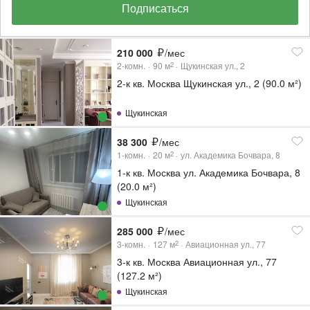
Подписаться
210 000
/мес
2-комн.
90
м
Щукинская ул., 2
2
2-к кв. Москва Щукинская ул., 2 (90.0 м²)
Щукинская
38 300
/мес
1-комн.
20
м
ул. Академика Бочвара, 8
2
1-к кв. Москва ул. Академика Бочвара, 8
(20.0 м²)
Щукинская
285 000
/мес
3-комн.
127
м
Авиационная ул., 77
2
3-к кв. Москва Авиационная ул., 77
(127.2 м²)
Щукинская