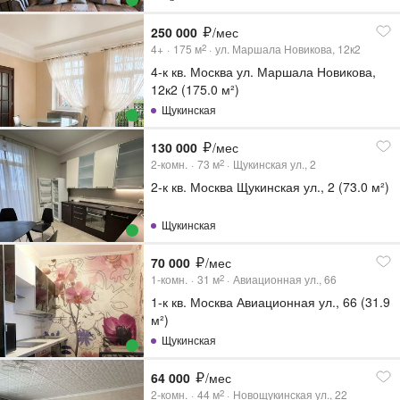
250 000
/мес
4+
175
м
ул. Маршала Новикова, 12к2
2
4-к кв. Москва ул. Маршала Новикова,
12к2 (175.0 м²)
Щукинская
130 000
/мес
2-комн.
73
м
Щукинская ул., 2
2
2-к кв. Москва Щукинская ул., 2 (73.0 м²)
Щукинская
70 000
/мес
1-комн.
31
м
Авиационная ул., 66
2
1-к кв. Москва Авиационная ул., 66 (31.9
м²)
Щукинская
64 000
/мес
2-комн.
44
м
Новощукинская ул., 22
2