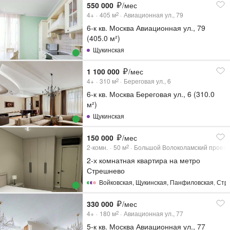
550 000
/мес
4+
405
м
Авиационная ул., 79
2
6-к кв. Москва Авиационная ул., 79
(405.0 м²)
Щукинская
1 100 000
/мес
4+
310
м
Береговая ул., 6
2
6-к кв. Москва Береговая ул., 6 (310.0
м²)
Щукинская
150 000
/мес
2-комн.
50
м
Большой Волоколамский проезд
2
2-х комнатная квартира на метро
Стрешнево
Войковская
,
Щукинская
,
Панфиловская
,
Стр
330 000
/мес
4+
180
м
Авиационная ул., 77
2
5-к кв. Москва Авиационная ул., 77