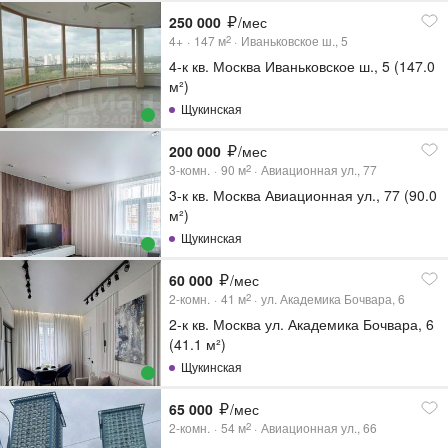
250 000
/мес
4+
147
м
Иваньковское ш., 5
2
4-к кв. Москва Иваньковское ш., 5 (147.0
м²)
Щукинская
200 000
/мес
3-комн.
90
м
Авиационная ул., 77
2
3-к кв. Москва Авиационная ул., 77 (90.0
м²)
Щукинская
60 000
/мес
2-комн.
41
м
ул. Академика Бочвара, 6
2
2-к кв. Москва ул. Академика Бочвара, 6
(41.1 м²)
Щукинская
65 000
/мес
2-комн.
54
м
Авиационная ул., 66
2