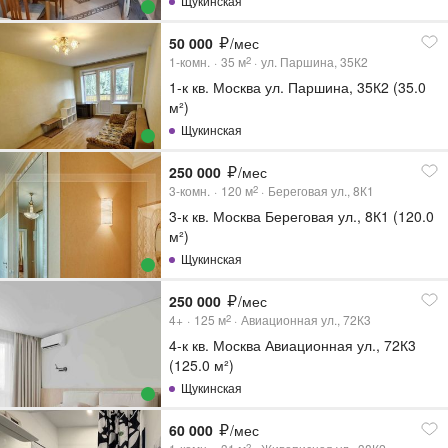
Щукинская
50 000
/мес
1-комн.
35
м
ул. Паршина, 35К2
2
1-к кв. Москва ул. Паршина, 35К2 (35.0
м²)
Щукинская
250 000
/мес
3-комн.
120
м
Береговая ул., 8К1
2
3-к кв. Москва Береговая ул., 8К1 (120.0
м²)
Щукинская
250 000
/мес
4+
125
м
Авиационная ул., 72К3
2
4-к кв. Москва Авиационная ул., 72К3
(125.0 м²)
Щукинская
60 000
/мес
2