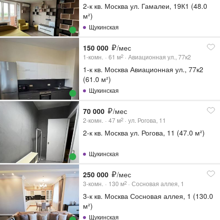
2-к кв. Москва ул. Гамалеи, 19К1 (48.0
м²)
Щукинская
150 000
/мес
1-комн.
61
м
Авиационная ул., 77к2
2
1-к кв. Москва Авиационная ул., 77к2
(61.0 м²)
Щукинская
70 000
/мес
2-комн.
47
м
ул. Рогова, 11
2
2-к кв. Москва ул. Рогова, 11 (47.0 м²)
Щукинская
250 000
/мес
3-комн.
130
м
Сосновая аллея, 1
2
3-к кв. Москва Сосновая аллея, 1 (130.0
м²)
Щукинская