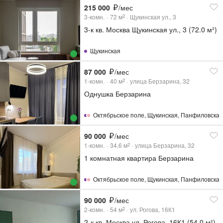
215 000
/мес
3-комн.
72
м
Щукинская ул., 3
2
3-к кв. Москва Щукинская ул., 3 (72.0 м²)
Щукинская
87 000
/мес
1-комн.
40
м
улица Берзарина, 32
2
Однушка Берзарина
Октябрьское поле
,
Щукинская
,
Панфиловска
90 000
/мес
1-комн.
34,6
м
улица Берзарина, 32
2
1 комнатная квартира Берзарина
Октябрьское поле
,
Щукинская
,
Панфиловска
90 000
/мес
2-комн.
54
м
ул. Рогова, 16К1
2
2-к кв. Москва ул. Рогова, 16К1 (54.0 м²)