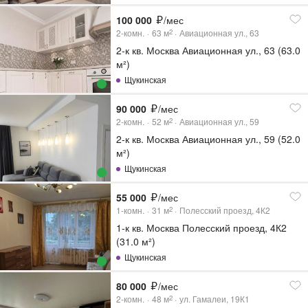
100 000
/мес
2-комн.
63
м
Авиационная ул., 63
2
2-к кв. Москва Авиационная ул., 63 (63.0
м²)
Щукинская
90 000
/мес
2-комн.
52
м
Авиационная ул., 59
2
2-к кв. Москва Авиационная ул., 59 (52.0
м²)
Щукинская
55 000
/мес
1-комн.
31
м
Полесский проезд, 4К2
2
1-к кв. Москва Полесский проезд, 4К2
(31.0 м²)
Щукинская
80 000
/мес
2-комн.
48
м
ул. Гамалеи, 19К1
2