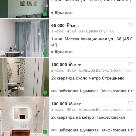
Щукинская
65 000
/мес
1-комн.
45
м
Авиационная ул., 68
2
1-к кв. Москва Авиационная ул., 68 (45.0
м²)
Щукинская
100 000
/мес
2-комн.
45
м
Большой Волоколамский проезд
2
2к квартира около метро Стрешнево
Войковская
,
Щукинская
,
Панфиловская
,
Стр
100 000
/мес
2-комн.
40
м
Большой Волоколамский проезд
2
2к квартира на метро Панфиловская
Войковская
,
Щукинская
,
Панфиловская
,
Стр