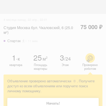
4 месяца назад, 22 апр., 22:01
75 000 ₽
Студия Москва бул. Чкаловский, 6 (25.0
м²)
Спартак
~ 11 мин
1
25
3
-к
м
/24
2
квартира
Площадь
Этаж
Проверено
квартиры
роботом
Объявление проверено автоматически
. Получите
?
доступ ко всем объявлениям или поручите поиск
личному помощнику.
Начать!