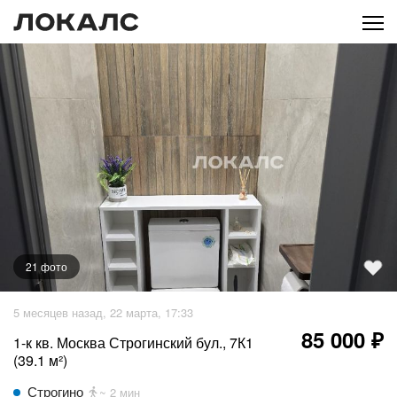
21
фото
+
16
фото
5 месяцев назад, 22 марта, 17:33
85 000 ₽
1-к кв. Москва Строгинский бул., 7К1
(39.1 м²)
Строгино
~ 2 мин