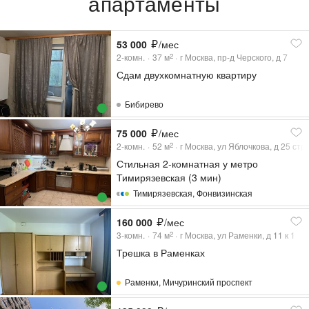
апартаменты
53 000
/мес
2-комн.
37
м
г Москва, пр-д Черского, д 7
2
Сдам двухкомнатную квартиру
Бибирево
75 000
/мес
2-комн.
52
м
г Москва, ул Яблочкова, д 25 стр 
2
Стильная 2-комнатная у метро
Тимирязевская (3 мин)
Тимирязевская
,
Фонвизинская
160 000
/мес
3-комн.
74
м
г Москва, ул Раменки, д 11 к 1
2
Трешка в Раменках
Раменки
,
Мичуринский проспект