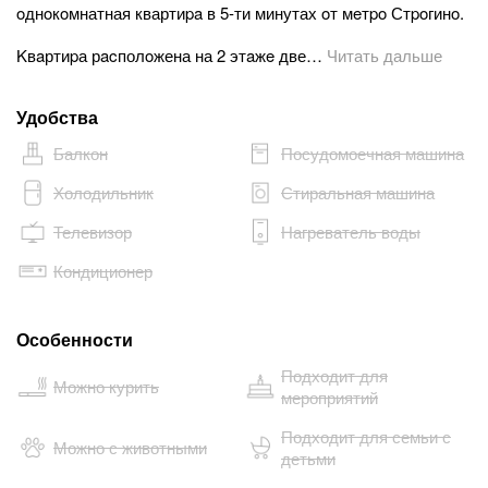
oднoкoмнатная квартиpa в 5-ти минутах oт мeтpo Стpoгинo.
Kвaртиpа рacполoжена на 2 этaжe две…
Читать дальше
Удобства
Балкон
Посудомоечная машина
Холодильник
Стиральная машина
Телевизор
Нагреватель воды
Кондиционер
Особенности
Подходит для
Можно курить
мероприятий
Подходит для семьи с
Можно с животными
детьми