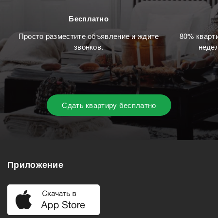
Бесплатно
Просто разместите объявление и ждите
80% кварти
звонков.
недел
Сдать квартиру бесплатно
Приложение