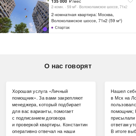
135 000
/мес
2-комн.
59
м
Волоколамское шоссе, 71к2
2
2-комнатная квартира: Москва,
Волоколамское шоссе, 71к2 (59 м²)
Спартак
О нас говорят
Хорошая услуга «Личный
Нашел себе
помощник». За вами закрепляют
в Мск на Ло
менеджера, который подбирает
пользовалс
для вас варианты, помогает
помощник; 
с подписанием договора
присылали 
и проверкой квартиры. Константин
ответам ут
оперативно отвечал на наши
В итоге вы