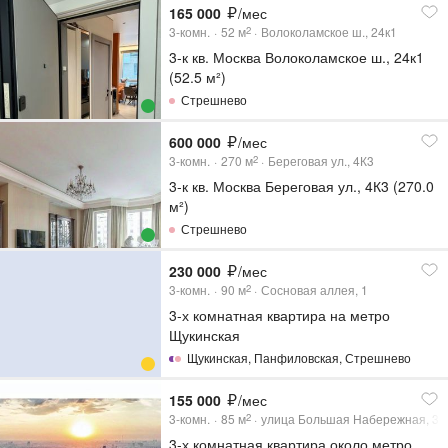
165 000
/мес
3-комн.
52
м
Волоколамское ш., 24к1
2
3-к кв. Москва Волоколамское ш., 24к1
(52.5 м²)
Стрешнево
600 000
/мес
3-комн.
270
м
Береговая ул., 4К3
2
3-к кв. Москва Береговая ул., 4К3 (270.0
м²)
Стрешнево
230 000
/мес
3-комн.
90
м
Сосновая аллея, 1
2
3-х комнатная квартира на метро
Щукинская
Щукинская
,
Панфиловская
,
Стрешнево
155 000
/мес
3-комн.
85
м
улица Большая Набережная, 3
2
3-х комнатная квартира около метро