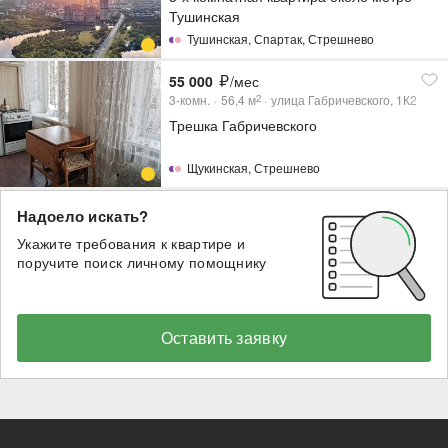
Тушинская
Тушинская
,
Спартак
,
Стрешнево
55 000
/мес
3-комн.
56,4
м
улица Габричевского, 1К2
2
Трешка Габричевского
Щукинская
,
Стрешнево
Надоело искать?
Укажите требования к квартире и
поручите поиск личному помощнику
Оставить заявку