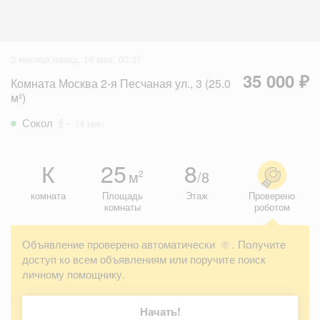
3 месяца назад, 16 мая, 00:31
35 000 ₽
Комната Москва 2-я Песчаная ул., 3 (25.0
м²)
Сокол
~ 14 мин
К
25
8
м
/8
2
комната
Площадь
Этаж
Проверено
комнаты
роботом
Объявление проверено автоматически
. Получите
?
доступ ко всем объявлениям или поручите поиск
личному помощнику.
Начать!