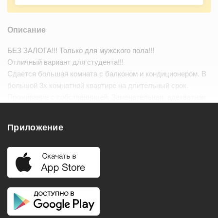
Описание
БЕЗ ЗАЛОГА!!! Только для мужского пола!!!
Отличный вариант для студента!!!
Сдается большая комната с балконом и кондиционером. В
большой 3х комнатной квартире на длительный срок.
Проживание с собственницей. Замечательная, адекватная
хозяйка, у нее живут долго. В другой комнате проживет
студент уже 3 года!…
Читать дальше
Приложение
Удобства
Балкон
Посудомоечная машина
Холодильник
Стиральная машина
Телевизор
Нагреватель воды
Кондиционер