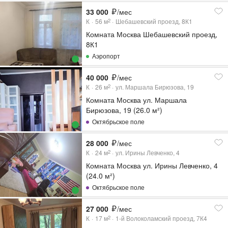
33 000
/мес
К
56
м
Шебашевский проезд, 8К1
2
Комната Москва Шебашевский проезд,
8К1
Аэропорт
40 000
/мес
К
26
м
ул. Маршала Бирюзова, 19
2
Комната Москва ул. Маршала
Бирюзова, 19 (26.0 м²)
Октябрьское поле
28 000
/мес
К
24
м
ул. Ирины Левченко, 4
2
Комната Москва ул. Ирины Левченко, 4
(24.0 м²)
Октябрьское поле
27 000
/мес
К
17
м
1-й Волоколамский проезд, 7К4
2