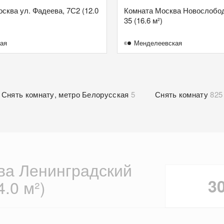
сква ул. Фадеева, 7С2 (12.0
Комната Москва Новослобод
35 (16.6 м²)
ая
Менделеевская
Снять комнату, метро Белорусская
5
Снять комнату
825
ва Ленинградский
3
4.0 м²)