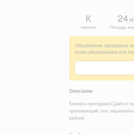
К
24
м
комната
Площадь ко
Объявление проверено а
всем объявлениям или по
Описание
Комната проходная.Сдаётся пу
проживающий, пол, национально
рублей.