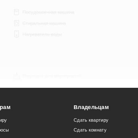
Посудомоечная машина
Стиральная машина
Нагреватель воды
Подходит для мероприятий
Подходит для семьи с детьми
орам
Владельцам
иру
Сдать квартиру
росы
Сдать комнату