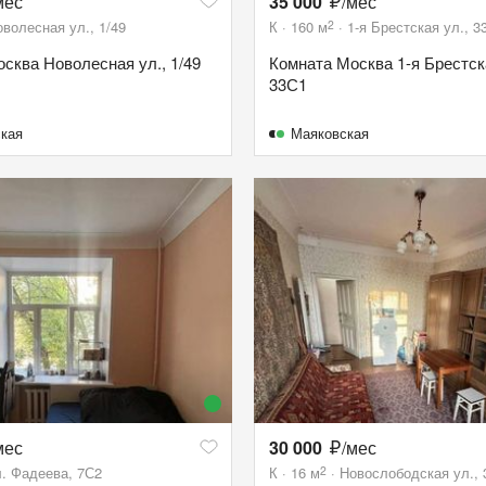
мес
35 000
/мес
2
волесная ул., 1/49
К
160
м
1-я Брестская ул., 3
сква Новолесная ул., 1/49
Комната Москва 1-я Брестска
33С1
кая
Маяковская
мес
30 000
/мес
2
л. Фадеева, 7С2
К
16
м
Новослободская ул., 