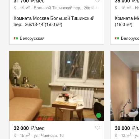
31 700
/мес
35 000
/
2
2
К
19
м
Большой Тишинский пер., 26к13-14
К
18
м
Но
Комната Москва Большой Тишинский
Комната Мо
пер., 26к13-14 (19.0 м²)
(18.0 м²)
Белорусская
Белорусс
32 000
/мес
30 000
/
2
2
К
15
м
ул. Чаянова, 16
К
12
м
у