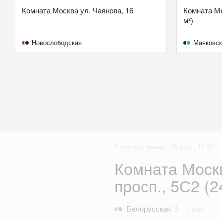
Комната Москва ул. Чаянова, 16
Комната Мо
м²)
Новослободская
Маяковск
3 месяца назад, 28 апр., 14:31
Комната Моск
просп., 5С2 (2
Белорусская
~ 7 мин