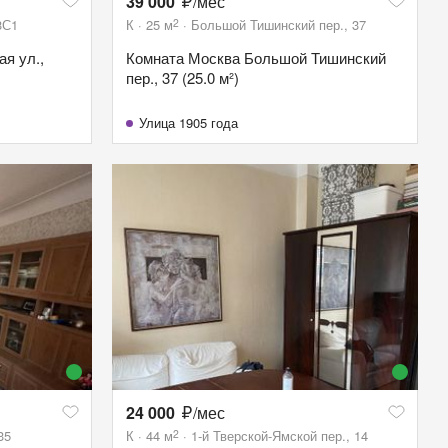
39 000
/мес
2
3С1
К
25
м
Большой Тишинский пер., 37
я ул.,
Комната Москва Большой Тишинский
пер., 37 (25.0 м²)
Улица 1905 года
24 000
/мес
2
35
К
44
м
1-й Тверской-Ямской пер., 14