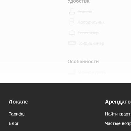
Удобства
Балкон
Холодильник
Телевизор
Кондиционер
Особенности
Можно курить
Можно с животными
Локалс
Арендат
Тарифы
Найти кварт
Блог
Частые воп