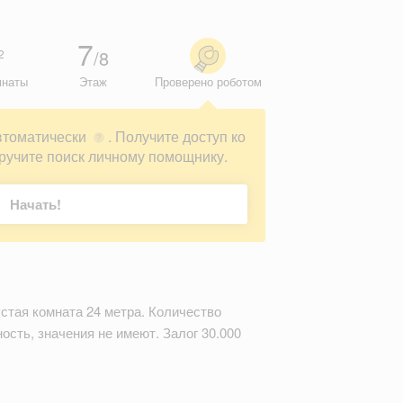
7
/8
2
мнаты
Этаж
Проверено роботом
втоматически
. Получите доступ ко
?
ручите поиск личному помощнику.
Начать!
стая комната 24 метра. Количество
сть, значения не имеют. Залог 30.000