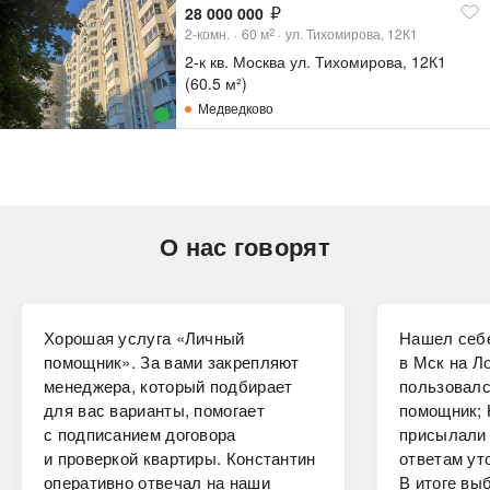
28 000 000
2-комн.
60
м
ул. Тихомирова, 12К1
2
2-к кв. Москва ул. Тихомирова, 12К1
(60.5 м²)
Медведково
О нас говорят
Хорошая услуга «Личный
Нашел себе
помощник». За вами закрепляют
в Мск на Ло
менеджера, который подбирает
пользовалс
для вас варианты, помогает
помощник; 
с подписанием договора
присылали 
и проверкой квартиры. Константин
ответам ут
оперативно отвечал на наши
В итоге вы