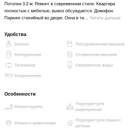
Потолки 3.2 м. Ремонт в современном стиле. Квартира
полностью с мебелью, вывоз обсуждается. Домофон.
Паркинг стихийный во дворе. Окна в ти…
Читать дальше
Удобства
Балкон
Посудомоечная машина
Холодильник
Стиральная машина
Телевизор
Нагреватель воды
Кондиционер
Особенности
Подходит для
Можно курить
мероприятий
Подходит для семьи с
Можно с животными
детьми