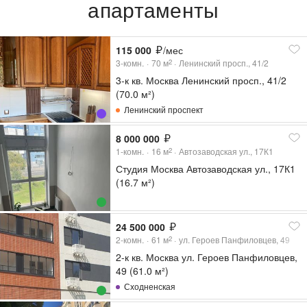
апартаменты
115 000
/мес
3-комн.
70
м
Ленинский просп., 41/2
2
3-к кв. Москва Ленинский просп., 41/2
(70.0 м²)
Ленинский проспект
8 000 000
1-комн.
16
м
Автозаводская ул., 17К1
2
Студия Москва Автозаводская ул., 17К1
(16.7 м²)
24 500 000
2-комн.
61
м
ул. Героев Панфиловцев, 49
2
2-к кв. Москва ул. Героев Панфиловцев,
49 (61.0 м²)
Сходненская