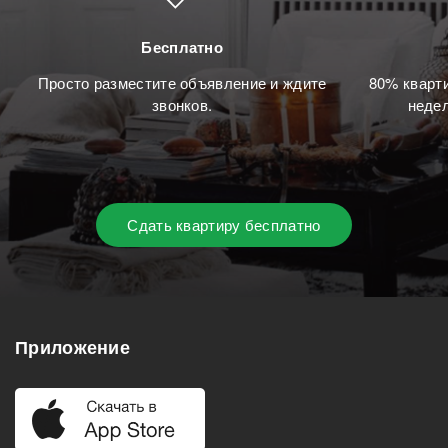
Бесплатно
Просто разместите объявление и ждите
80% кварти
звонков.
недел
Сдать квартиру бесплатно
Приложение