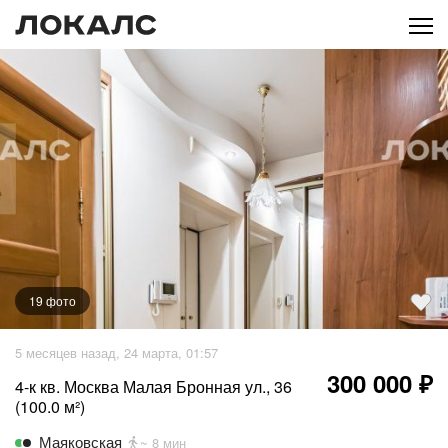
19
фото
+
14
фото
5 месяцев назад, 24 марта, 01:57
300 000 ₽
4-к кв. Москва Малая Бронная ул., 36
(100.0 м²)
Маяковская
~ 8 мин