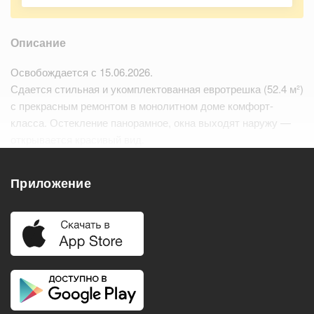
Описание
Освобождается с 15.06.2026.
Сдается стильная и укомплектованная евротрешка (52.4 м²)
с прекрасным ремонтом в монолитном доме комфорт-
класса. Остекление панорамное, окна выходят наружу —
открывается красивый вид.
Современная планировка: большая кухня-гостиная, две
отдельные спальни, раздельный сануз…
Читать дальше
Приложение
Удобства
Балкон
Посудомоечная машина
Холодильник
Стиральная машина
Телевизор
Нагреватель воды
Кондиционер