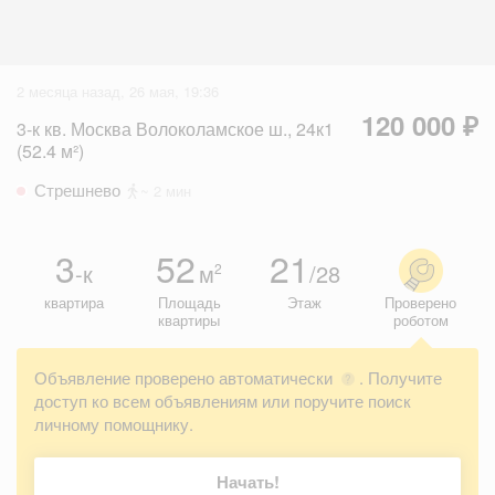
2 месяца назад, 26 мая, 19:36
120 000 ₽
3-к кв. Москва Волоколамское ш., 24к1
(52.4 м²)
Стрешнево
~ 2 мин
3
52
21
-к
м
/28
2
квартира
Площадь
Этаж
Проверено
квартиры
роботом
Объявление проверено автоматически
. Получите
?
доступ ко всем объявлениям или поручите поиск
личному помощнику.
Начать!