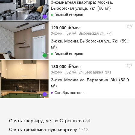
3-комнатная квартира: Москва,
Выборгская улица, 7к1 (60 м²)
Водный стадион
129 000
/мес
3-комн.
59
м
Выборгская ул., 7к1
2
3-к кв. Москва Выборгская ул., 7к1 (59.1
м²)
Водный стадион
130 000
/мес
3-комн.
52
м
ул. Берзарина, 3К1
2
3-к кв. Москва ул. Берзарина, 3К1 (52.0
м²)
Октябрьское поле
Снять квартиру, метро Стрешнево
34
Снять трехкомнатную квартиру
1718