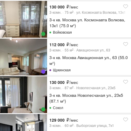
130 000
/мес
3-комн.
75
м
ул. Космонавта Волкова, 13к1
2
3-к кв. Москва ул. Космонавта Волкова,
13к1 (75.0 м²)
Войковская
112 000
/мес
3-комн.
55
м
Авиационная ул., 63
2
3-к кв. Москва Авиационная ул., 63 (55.0
м²)
Щукинская
130 000
/мес
3-комн.
87
м
Новопесчаная ул., 23к5
2
3-к кв. Москва Новопесчаная ул., 23к5
(87.1 м²)
Сокол
129 000
/мес
3-комн.
60
м
Выборгская улица, 7к1
2