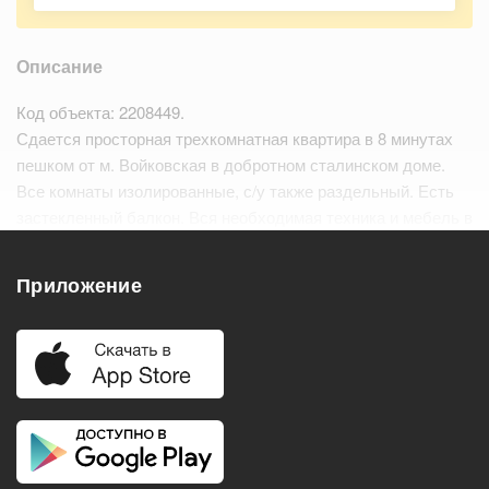
Описание
Код объекта: 2208449.
Сдается просторная трехкомнатная квартира в 8 минутах
пешком от м. Войковская в добротном сталинском доме.
Все комнаты изолированные, с/у также раздельный. Есть
застекленный балкон. Вся необходимая техника и мебель в
наличии. В каждой комнате есть спальное место. Рядом с
домом парковая зона и развитая инфра…
Читать дальше
Приложение
Удобства
Балкон
Посудомоечная машина
Холодильник
Стиральная машина
Телевизор
Нагреватель воды
Кондиционер