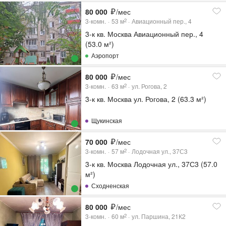
80 000
/мес
3-комн.
53
м
Авиационный пер., 4
2
3-к кв. Москва Авиационный пер., 4
(53.0 м²)
Аэропорт
80 000
/мес
3-комн.
63
м
ул. Рогова, 2
2
3-к кв. Москва ул. Рогова, 2 (63.3 м²)
Щукинская
70 000
/мес
3-комн.
57
м
Лодочная ул., 37С3
2
3-к кв. Москва Лодочная ул., 37С3 (57.0
м²)
Сходненская
80 000
/мес
3-комн.
60
м
ул. Паршина, 21К2
2