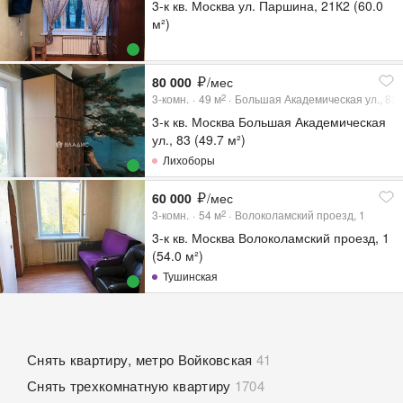
3-к кв. Москва ул. Паршина, 21К2 (60.0
м²)
80 000
/мес
3-комн.
49
м
Большая Академическая ул., 83
2
3-к кв. Москва Большая Академическая
ул., 83 (49.7 м²)
Лихоборы
60 000
/мес
3-комн.
54
м
Волоколамский проезд, 1
2
3-к кв. Москва Волоколамский проезд, 1
(54.0 м²)
Тушинская
Снять квартиру, метро Войковская
41
Снять трехкомнатную квартиру
1704