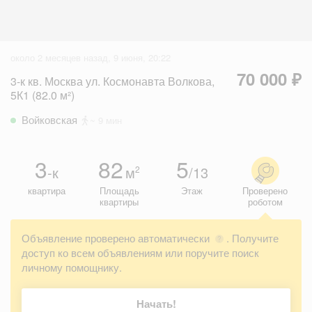
около 2 месяцев назад, 9 июня, 20:22
70 000 ₽
3-к кв. Москва ул. Космонавта Волкова,
5К1 (82.0 м²)
Войковская
~ 9 мин
3
82
5
-к
м
/13
2
квартира
Площадь
Этаж
Проверено
квартиры
роботом
Объявление проверено автоматически
. Получите
?
доступ ко всем объявлениям или поручите поиск
личному помощнику.
Начать!