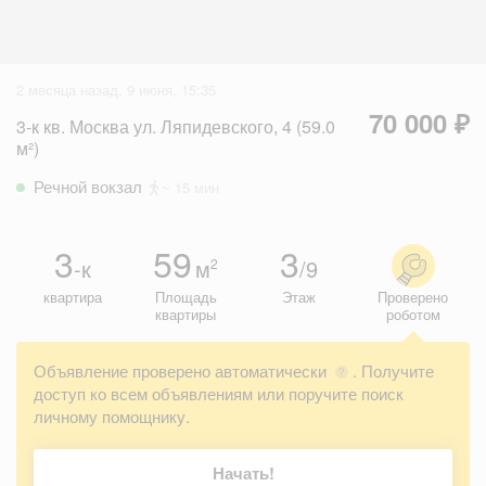
2 месяца назад, 9 июня, 15:35
70 000 ₽
3-к кв. Москва ул. Ляпидевского, 4 (59.0
м²)
Речной вокзал
~ 15 мин
3
59
3
-к
м
/9
2
квартира
Площадь
Этаж
Проверено
квартиры
роботом
Объявление проверено автоматически
. Получите
?
доступ ко всем объявлениям или поручите поиск
личному помощнику.
Начать!