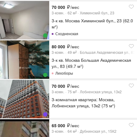
70 000
/мес
3-комн.
62
м
Химкинский бул., 23
2
3-к кв. Москва Химкинский бул., 23 (62.0
м²)
Сходненская
80 000
/мес
3-комн.
49
м
Большая Академическая ул., 83
2
3-к кв. Москва Большая Академическая
ул., 83 (49.7 м²)
Лихоборы
70 000
/мес
3-комн.
75
м
Лобненская улица, 13к2
2
3-комнатная квартира: Москва,
Лобненская улица, 13к2 (75 м²)
65 000
/мес
3-комн.
64
м
Дубнинская ул., 15К2
2