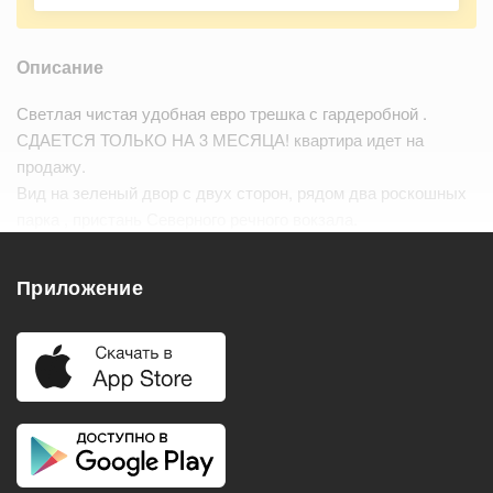
Описание
Светлая чистая удобная евро трешка с гардеробной .
СДАЕТСЯ ТОЛЬКО НА 3 МЕСЯЦА! квартира идет на
продажу.
Вид на зеленый двор с двух сторон, рядом два роскошных
парка , пристань Северного речного вокзала.
м. Речной вокзал
м. Водный стадион
Приложение
Удобства
Балкон
Посудомоечная машина
Холодильник
Стиральная машина
Телевизор
Нагреватель воды
Кондиционер