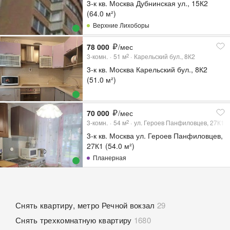
3-к кв. Москва Дубнинская ул., 15К2
(64.0 м²)
Верхние Лихоборы
78 000
/мес
3-комн.
51
м
Карельский бул., 8К2
2
3-к кв. Москва Карельский бул., 8К2
(51.0 м²)
70 000
/мес
3-комн.
54
м
ул. Героев Панфиловцев, 27К1
2
3-к кв. Москва ул. Героев Панфиловцев,
27К1 (54.0 м²)
Планерная
Снять квартиру, метро Речной вокзал
29
Снять трехкомнатную квартиру
1680