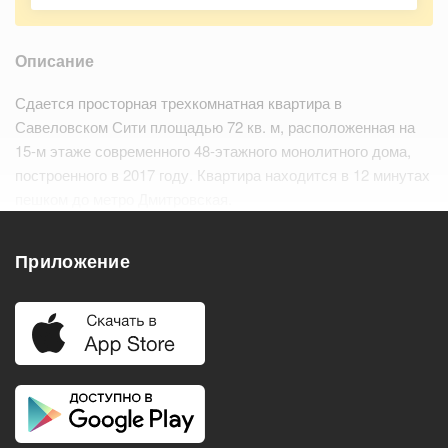
Описание
Сдается просторная трехкомнатная квартира в
Савеловском Сити площадью 72 кв. м, расположенная на
15-м этаже современного 48-этажного монолитного дома,
построенного в 2017 году. Квартира находится в 12 минутах
пешком до метро Дмитровская.
Дом оснащен шестью пассажирскими…
Читать дальше
Приложение
Удобства
Балкон
Посудомоечная машина
Холодильник
Стиральная машина
Телевизор
Нагреватель воды
Кондиционер