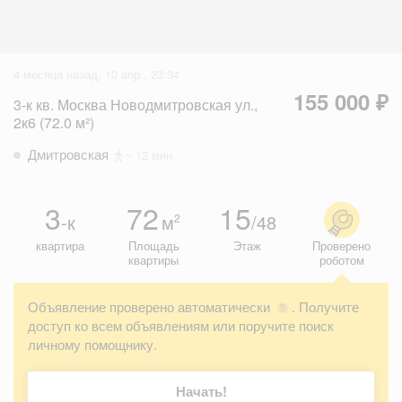
4 месяца назад, 10 апр., 23:34
155 000 ₽
3-к кв. Москва Новодмитровская ул.,
2к6 (72.0 м²)
Дмитровская
~ 12 мин
3
72
15
-к
м
/48
2
квартира
Площадь
Этаж
Проверено
квартиры
роботом
Объявление проверено автоматически
. Получите
?
доступ ко всем объявлениям или поручите поиск
личному помощнику.
Начать!