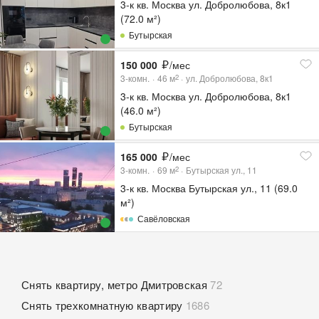
3-к кв. Москва ул. Добролюбова, 8к1
(72.0 м²)
Бутырская
150 000
/мес
3-комн.
46
м
ул. Добролюбова, 8к1
2
3-к кв. Москва ул. Добролюбова, 8к1
(46.0 м²)
Бутырская
165 000
/мес
3-комн.
69
м
Бутырская ул., 11
2
3-к кв. Москва Бутырская ул., 11 (69.0
м²)
Савёловская
Снять квартиру, метро Дмитровская
72
Снять трехкомнатную квартиру
1686