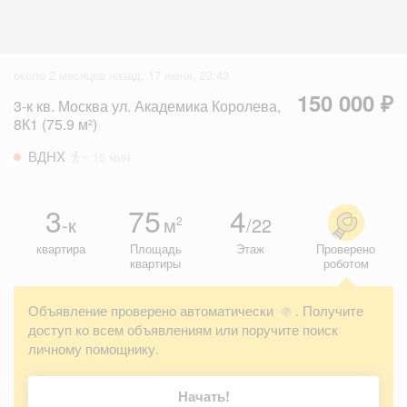
около 2 месяцев назад, 17 июня, 23:43
150 000 ₽
3-к кв. Москва ул. Академика Королева,
8К1 (75.9 м²)
ВДНХ
~ 15 мин
3
75
4
-к
м
/22
2
квартира
Площадь
Этаж
Проверено
квартиры
роботом
Объявление проверено автоматически
. Получите
?
доступ ко всем объявлениям или поручите поиск
личному помощнику.
Начать!