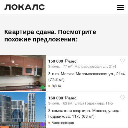
Квартира сдана. Посмотрите
похожие предложения:
150 000
/мес
3-комн.
77
м
Маломосковская ул., 21к4
2
3-к кв. Москва Маломосковская ул., 21к4
(77.2 м²)
ВДНХ
160 000
/мес
3-комн.
63
м
улица Годовикова, 11к5
2
3-комнатная квартира: Москва, улица
Годовикова, 11к5 (63 м²)
Алексеевская