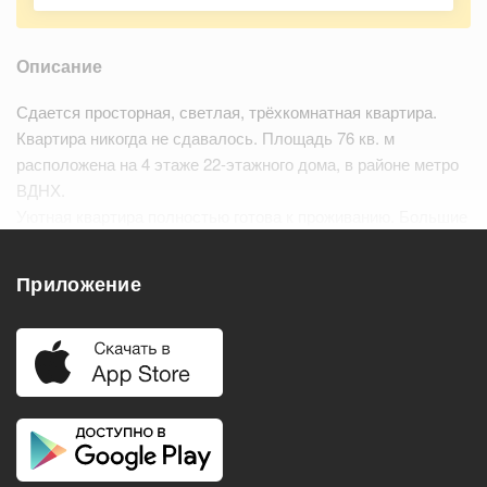
Описание
Сдается просторная, светлая, трёхкомнатная квартира.
Квартира никогда не сдавалось. Площадь 76 кв. м
расположена на 4 этаже 22-этажного дома, в районе метро
ВДНХ.
Уютная квартира полностью готова к проживанию. Большие
просторные комнаты. В квартире есть вся необходимая
мебель, а также бытовая техника - хол…
Читать дальше
Приложение
Удобства
Балкон
Посудомоечная машина
Холодильник
Стиральная машина
Телевизор
Нагреватель воды
Кондиционер