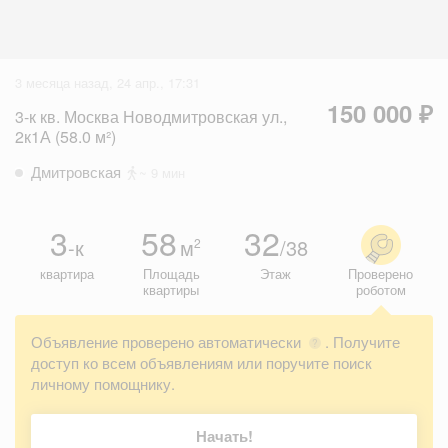
3 месяца назад, 24 апр., 17:31
150 000 ₽
3-к кв. Москва Новодмитровская ул.,
2к1А (58.0 м²)
Дмитровская
~ 9 мин
3
58
32
-к
м
/38
2
квартира
Площадь
Этаж
Проверено
квартиры
роботом
Объявление проверено автоматически
. Получите
?
доступ ко всем объявлениям или поручите поиск
личному помощнику.
Начать!