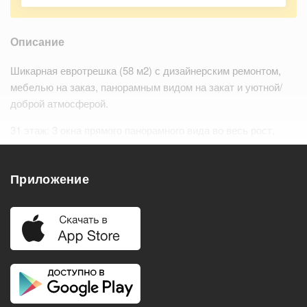
Описание
Шикарная евротрешка (58 м2) с дизайнерским ремонтом,
мебелью на заказ, панорамным видом на закат и уютной/
доброй атмосферой.
31 этаж: 3 окна прямого панорамного вида во весь рост,
никакие постройки не загораживают вид, особенно летом
можно просто сойти с ума от красоты з…
Читать дальше
Приложение
Удобства
Балкон
Посудомоечная машина
Холодильник
Стиральная машина
Телевизор
Нагреватель воды
Кондиционер