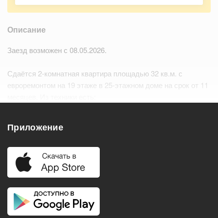
Описание
Заезд возможен с 08.05.2026.
Сдаётся 2-комнатная квартира площадью 32 кв.м. с
евроремонтом на 19 этаже в 25-этажном доме на срок от 11
месяцев. Из техники есть:
– Телевизор
– Духовой шкаф…
Читать дальше
Приложение
Удобства
Балкон
Посудомоечная машина
Холодильник
Стиральная машина
Телевизор
Нагреватель воды
Кондиционер