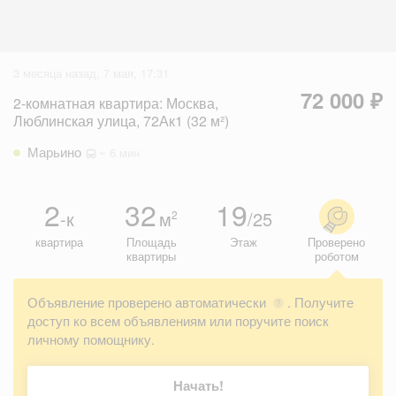
3 месяца назад, 7 мая, 17:31
72 000 ₽
2-комнатная квартира: Москва,
Люблинская улица, 72Ак1 (32 м²)
Марьино
~ 6 мин
2
32
19
-к
м
/25
2
квартира
Площадь
Этаж
Проверено
квартиры
роботом
Объявление проверено автоматически
. Получите
?
доступ ко всем объявлениям или поручите поиск
личному помощнику.
Начать!