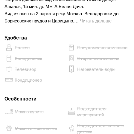
Ашанов, 15 мин. до МЕГА Белая Дача.
Вид из окон на 2 парка и реку Москва. Велодорожки до
Борисовских прудов и Царицыно.…
Читать дальше
Удобства
Балкон
Посудомоечная машина
Холодильник
Стиральная машина
Телевизор
Нагреватель воды
Кондиционер
Особенности
Подходит для
Можно курить
мероприятий
Подходит для семьи с
Можно с животными
детьми