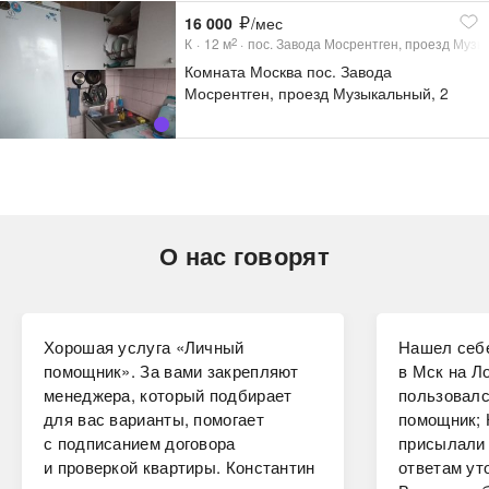
16 000
/мес
К
12
м
пос. Завода Мосрентген, проезд Музы
2
Комната Москва пос. Завода
Мосрентген, проезд Музыкальный, 2
(12.0 м²)
О нас говорят
Хорошая услуга «Личный
Нашел себе
помощник». За вами закрепляют
в Мск на Ло
менеджера, который подбирает
пользовалс
для вас варианты, помогает
помощник; 
с подписанием договора
присылали 
и проверкой квартиры. Константин
ответам ут