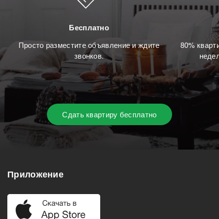
Бесплатно
Просто разместите объявление и ждите
80% кварти
звонков.
недел
Сдать квартиру бесплатно
Приложение