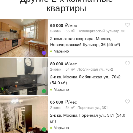
квартиры
65 000
/мес
2-комн.
55
м
Новочеркасский бульвар, 36
2
2-комнатная квартира: Москва,
Новочеркасский бульвар, 36 (55 м²)
Марьино
80 000
/мес
2-комн.
54
м
Люблинская ул., 76к2
2
2-к кв. Москва Люблинская ул., 76к2
(54.0 м²)
Марьино
65 000
/мес
2-комн.
54
м
Поречная ул., 3К1
2
2-к кв. Москва Поречная ул., 3К1 (54.0
м²)
Марьино