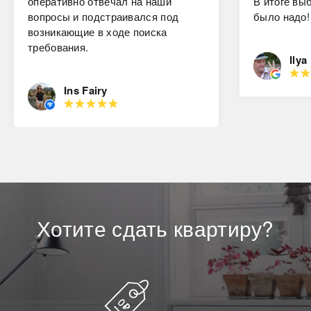
оперативно отвечал на наши
В итоге вы
вопросы и подстраивался под
было надо!
возникающие в ходе поиска
требования.
Ilya
Ins Fairy
Хотите
сдать
квартиру?