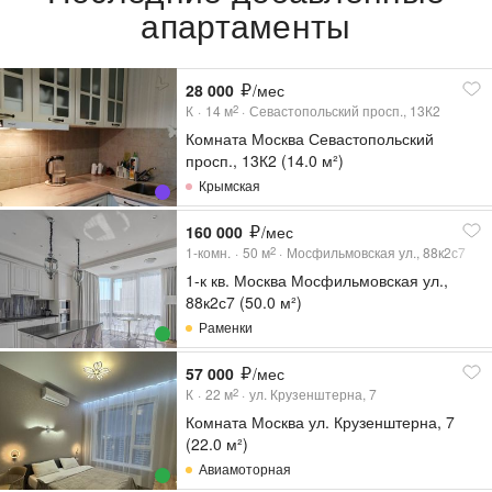
апартаменты
28 000
/мес
К
14
м
Севастопольский просп., 13К2
2
Комната Москва Севастопольский
просп., 13К2 (14.0 м²)
Крымская
160 000
/мес
1-комн.
50
м
Мосфильмовская ул., 88к2с7
2
1-к кв. Москва Мосфильмовская ул.,
88к2с7 (50.0 м²)
Раменки
57 000
/мес
К
22
м
ул. Крузенштерна, 7
2
Комната Москва ул. Крузенштерна, 7
(22.0 м²)
Авиамоторная