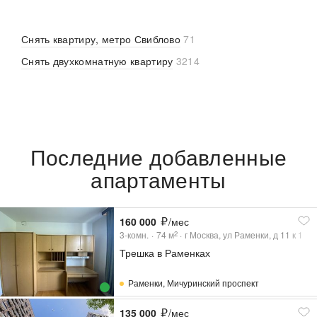
Снять квартиру, метро Свиблово
71
Снять двухкомнатную квартиру
3214
Последние добавленные
апартаменты
160 000
/мес
3-комн.
74
м
г Москва, ул Раменки, д 11 к 1
2
Трешка в Раменках
Раменки
,
Мичуринский проспект
135 000
/мес