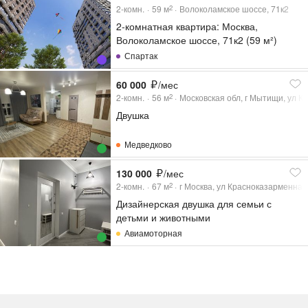
2-комн.
59
м
Волоколамское шоссе, 71к2
2
2-комнатная квартира: Москва,
Волоколамское шоссе, 71к2 (59 м²)
Спартак
60 000
/мес
2-комн.
56
м
Московская обл, г Мытищи, ул Ко
2
Двушка
Медведково
130 000
/мес
2-комн.
67
м
г Москва, ул Красноказарменная,
2
Дизайнерская двушка для семьи с
детьми и животными
Авиамоторная