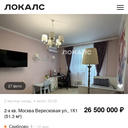
27
фото
+
22
фото
2 месяца назад, 4 июня, 03:02
26 500 000 ₽
2-к кв. Москва Вересковая ул., 1К1
(51.3 м²)
Свиблово
~ 12 мин