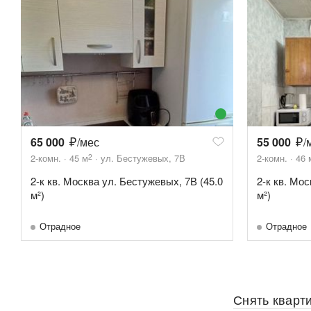
65 000
/мес
55 000
/
2
2-комн.
45
м
ул. Бестужевых, 7В
2-комн.
46
2-к кв. Москва ул. Бестужевых, 7В (45.0
2-к кв. Мос
м²)
м²)
Отрадное
Отрадное
Снять кварт