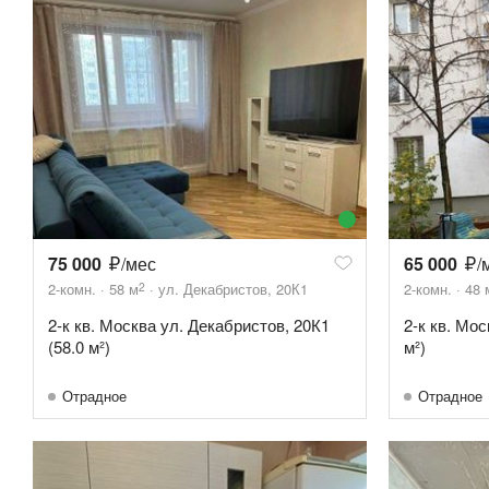
75 000
/мес
65 000
/
2
2-комн.
58
м
ул. Декабристов, 20К1
2-комн.
48
2-к кв. Москва ул. Декабристов, 20К1
2-к кв. Мос
(58.0 м²)
м²)
Отрадное
Отрадное