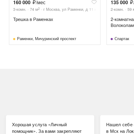
160 000
/мес
135 000
2
3-комн.
74
м
г Москва, ул Раменки, д 11 к 1
2-комн.
59
Трешка в Раменках
2-комнатна
Волоколамс
Раменки
,
Мичуринский проспект
Спартак
Хорошая услуга «Личный
Нашел себе 
помощник». За вами закрепляют
в Мск на Лок