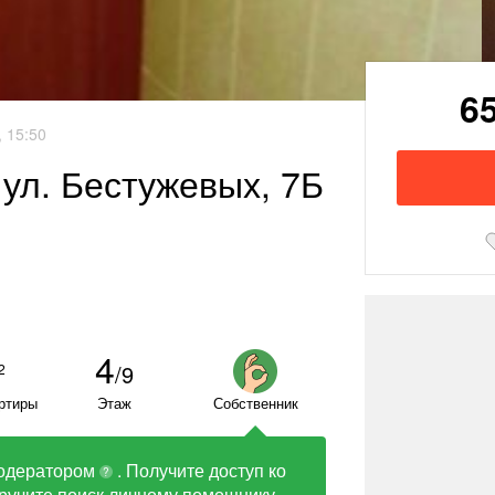
6
 15:50
 ул. Бестужевых, 7Б
4
/9
2
ртиры
Этаж
Собственник
одератором
. Получите доступ ко
?
ручите поиск личному помощнику.