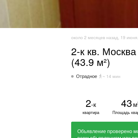
около 2 месяцев назад, 19 июня,
2-к кв. Москва
(43.9 м²)
Отрадное
~ 14 мин
2
43
-к
м
квартира
Площадь ква
Объявление проверено м
всем объявлениям или по