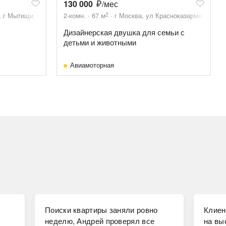
130 000
/мес
2
 г Мытищи, ул Колпакова, д 31
2-комн.
67
м
г Москва, ул Красноказарменная, д 
Дизайнерская двушка для семьи с
детьми и животными
Авиамоторная
Поиски квартиры заняли ровно
Клиен
неделю, Андрей проверял все
на вы