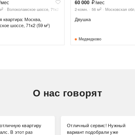
/мес
60 000
/мес
2
2
м
Волоколамское шоссе, 71к2
2-комн.
56
м
Московская обл,
я квартира: Москва,
Двушка
кое шоссе, 71к2 (59 м²)
Медведково
О нас говорят
отличную квартиру
Отличный сервис! Нужный
алс. В этот раз
вариант подобрали уже