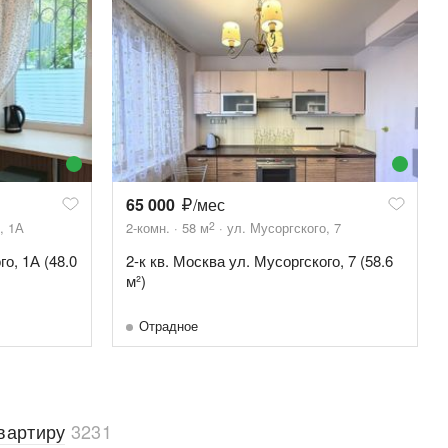
65 000
/мес
2
, 1А
2-комн.
58
м
ул. Мусоргского, 7
го, 1А (48.0
2-к кв. Москва ул. Мусоргского, 7 (58.6
м²)
Отрадное
вартиру
3231