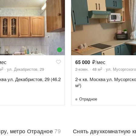
мес
65 000
/мес
2
2
м
ул. Декабристов, 29
2-комн.
48
м
ул. Мусоргского
ква ул. Декабристов, 29 (46.2
2-к кв. Москва ул. Мусоргско
м²)
Отрадное
иру, метро Отрадное
79
Снять двухкомнатную к