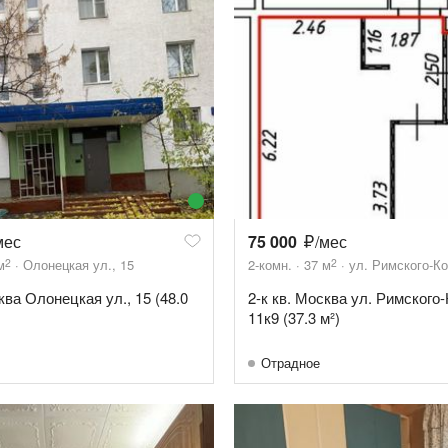
мес
75 000
/мес
2
2
м
Олонецкая ул., 15
2-комн.
37
м
ул. Римского-Ко
ква Олонецкая ул., 15 (48.0
2-к кв. Москва ул. Римского
11к9 (37.3 м²)
Отрадное