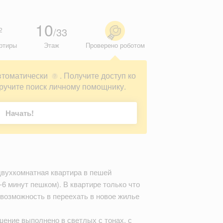
10
/33
2
ртиры
Этаж
Проверено роботом
втоматически
. Получите доступ ко
?
ручите поиск личному помощнику.
Начать!
двухкомнатная квартира в пешей
-6 минут пешком). В квартире только что
 возможность в переехать в новое жилье
ение выполнено в светлых с тонах, с