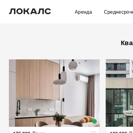
Аренда
Среднесроч
Ква