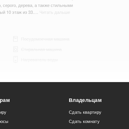
 серого, дерева, а также стильными
ый 10 этаж из 33.…
Читать дальше
Посудомоечная машина
Стиральная машина
Нагреватель воды
Подходит для мероприятий
орам
Владельцам
Подходит для семьи с детьми
иру
Сдать квартиру
росы
Сдать комнату