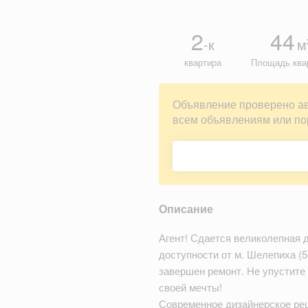
2
44
-к
м
квартира
Площадь ква
Объявление проверено а
всем объявлениям или по
Описание
Агент! Сдается великолепная 
доступности от м. Шелепиха (5
завершен ремонт. Не упустите
своей мечты!
Современное дизайнерское реш