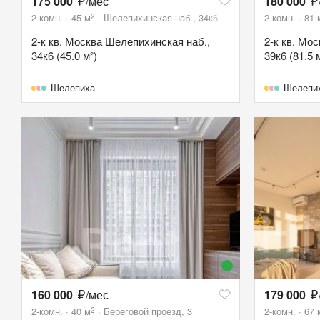
175 000
/мес
180 000
2
2-комн.
45
м
Шелепихинская наб., 34к6
2-комн.
81
2-к кв. Москва Шелепихинская наб.,
2-к кв. Мо
34к6 (45.0 м²)
39к6 (81.5 
Шелепиха
Шелепи
160 000
/мес
179 000
2
2-комн.
40
м
Береговой проезд, 3
2-комн.
67