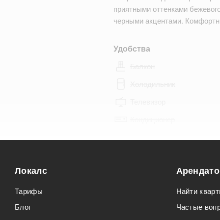
приятными оттенками бежевого,
черными акцентами. Комфортн
Удобства
Балкон
Холодильник
Телевизор
Кондиционер
Особенности
Можно курить
Локалс
Арендат
Можно с животными
Тарифы
Найти кварт
Блог
Частые воп