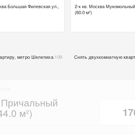
сква Большая Филевская ул.,
2-к кв. Москва Мукомольный
(60.0 м²)
вартиру, метро Шелепиха
109
Снять двухкомнатную квар
19:46
а Причальный
17
44.0 м²)