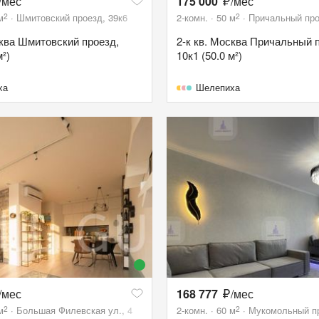
/мес
175 000
/мес
2
2
м
Шмитовский проезд, 39к6
2-комн.
50
м
Причальный про
сква Шмитовский проезд,
2-к кв. Москва Причальный 
м²)
10к1 (50.0 м²)
ха
Шелепиха
/мес
168 777
/мес
2
2
м
Большая Филевская ул., 4
2-комн.
60
м
Мукомольный пр