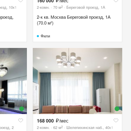
160 000
/мес
2
езд, 10к1
2-комн.
70
м
Береговой проезд, 1А
проезд,
2-к кв. Москва Береговой проезд, 1А
(70.0 м²)
Фили
168 000
/мес
2
оезд, 2
2-комн.
62
м
Шелепихинская наб., 40к1