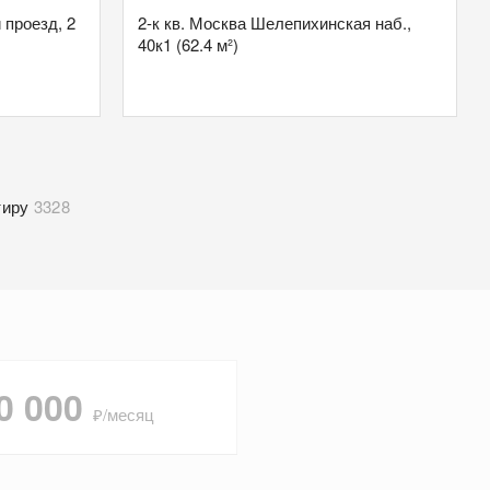
 проезд, 2
2-к кв. Москва Шелепихинская наб.,
40к1 (62.4 м²)
тиру
3328
0 000
₽/месяц