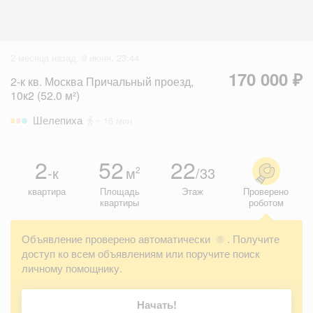
2 месяца назад, 9 июня, 23:44
170 000 ₽
2-к кв. Москва Причальный проезд,
10к2 (52.0 м²)
Шелепиха
~ 16 мин
2
52
22
-к
м
/33
2
квартира
Площадь
Этаж
Проверено
квартиры
роботом
Объявление проверено автоматически
. Получите
?
доступ ко всем объявлениям или поручите поиск
личному помощнику.
Начать!