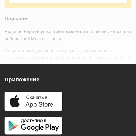
Описание
Видовая Евро-двушка в жилом комплексе бизнес-класса на
набережной Москвы - реки.
Современный дизайнерский ремонт, премиальные
материалы, обсолютно всё новое полный комплект мебели
и бытовой техники, включая кондиционеры в каждой
комнате, посудомоечную машину, полн…
Читать дальше
Приложение
Удобства
Балкон
Посудомоечная машина
Холодильник
Стиральная машина
Телевизор
Нагреватель воды
Кондиционер