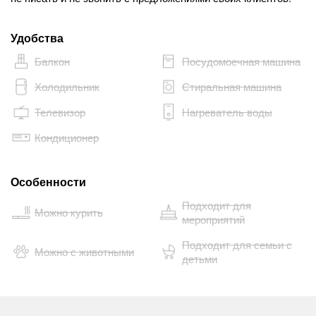
Удобства
Балкон
Посудомоечная машина
Холодильник
Стиральная машина
Телевизор
Нагреватель воды
Кондиционер
Особенности
Подходит для
Можно курить
мероприятий
Подходит для семьи с
Можно с животными
детьми