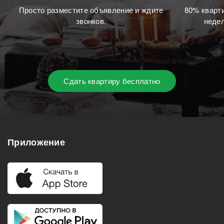
Просто разместите объявление и ждите
80% кварти
звонков.
недел
Сдать квартиру бесплатно
Приложение