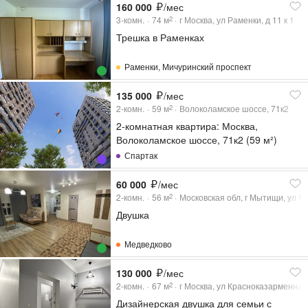
160 000
/мес
3-комн.
74
м
г Москва, ул Раменки, д 11 к 1
2
Трешка в Раменках
Раменки
,
Мичуринский проспект
135 000
/мес
2-комн.
59
м
Волоколамское шоссе, 71к2
2
2-комнатная квартира: Москва,
Волоколамское шоссе, 71к2 (59 м²)
Спартак
60 000
/мес
2-комн.
56
м
Московская обл, г Мытищи, ул Ко
2
Двушка
Медведково
130 000
/мес
2-комн.
67
м
г Москва, ул Красноказарменная,
2
Дизайнерская двушка для семьи с