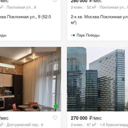
/мес
280 000
/мес
2
2
м
Поклонная ул., 9
2-комн.
52
м
Поклонная ул., 
ква Поклонная ул., 9 (52.0
2-к кв. Москва Поклонная ул.
м²)
беды
Парк Победы
/мес
270 000
/мес
2
2
м
Дохтуровский пер., 6
2-комн.
87
м
1-й Красногвард