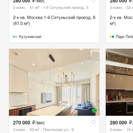
280 000
/мес
280 000
2
2-комн.
61
м
1-й Сетуньский проезд, 8
2-комн.
52
2-к кв. Москва 1-й Сетуньский проезд, 8
2-к кв. Мос
(61.0 м²)
м²)
Кутузовская
Парк По
270 000
/мес
280 000
2
2-комн.
50
м
Поклонная ул., 9
2-комн.
74