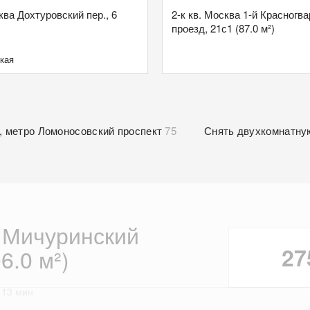
ква Дохтуровский пер., 6
2-к кв. Москва 1-й Красногв
проезд, 21с1 (87.0 м²)
кая
, метро Ломоносовский проспект
75
Снять двухкомнатну
а Мичуринский
27
6.0 м²)
 13 мин