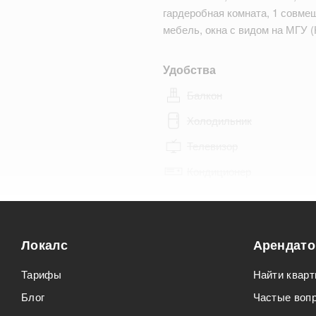
гардеробная комната, 1 совмещ
мебель, окна с видом на МГУ
Удобства
Балкон
Холодильник
Телевизор
Кондиционер
Особенности
Можно курить
Локалс
Арендат
Можно с животными
Тарифы
Найти кварт
Блог
Частые воп