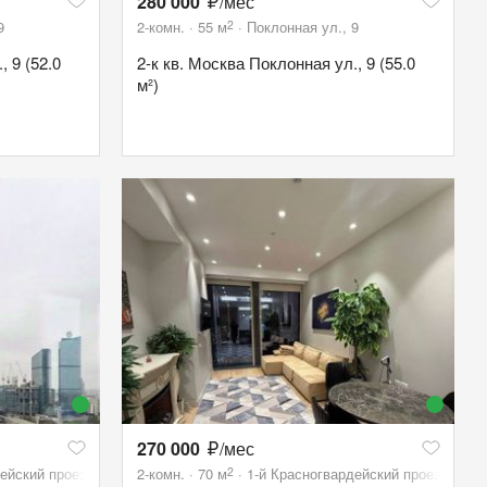
280 000
/мес
2
9
2-комн.
55
м
Поклонная ул., 9
, 9 (52.0
2-к кв. Москва Поклонная ул., 9 (55.0
м²)
270 000
/мес
2
ейский проезд, 21с1
2-комн.
70
м
1-й Красногвардейский проезд, 22с