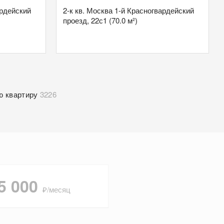
ардейский
2-к кв. Москва 1-й Красногвардейский
проезд, 22с1 (70.0 м²)
ю квартиру
3226
5 000
₽/месяц