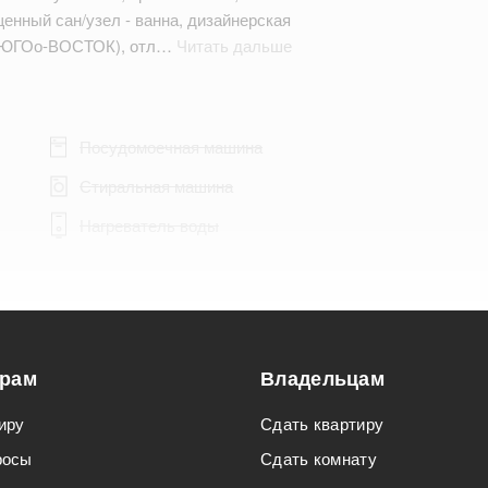
енный сан/узел - ванна, дизайнерская
 (ЮГОо-ВОСТОК), отл…
Читать дальше
Посудомоечная машина
Стиральная машина
Нагреватель воды
Подходит для мероприятий
орам
Владельцам
Подходит для семьи с детьми
иру
Сдать квартиру
росы
Сдать комнату