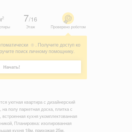
7
м
/16
2
ртиры
Этаж
Проверено роботом
втоматически
. Получите доступ ко
?
ручите поиск личному помощнику.
Начать!
тся уютная квартира с дизайнерский
 на полу паркетная доска, плитка с
у, встроенная кухня укомплектованная
никой, Планировка: изолированная
льшая кухня 18м, прихожая 25м,