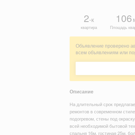
2
106
-к
квартира
Площадь ква
Объявление проверено а
всем объявлениям или по
Описание
На длительный срок предлагае
ремонтов в современном стиле,
подогревом, стены под окраск
всей необходимой бытовой тех
спальня 16м, гостиная 25м, бо