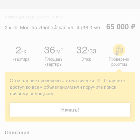
4 месяца назад, 26 апр., 13:31
65 000 ₽
2-к кв. Москва Иловайская ул., 4 (36.0 м²)
2
36
32
-к
м
/33
2
квартира
Площадь
Этаж
Проверено
квартиры
роботом
Объявление проверено автоматически
. Получите
?
доступ ко всем объявлениям или поручите поиск
личному помощнику.
Начать!
Описание