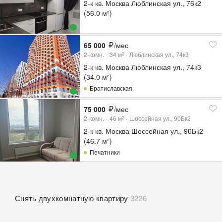
2-к кв. Москва Люблинская ул., 76к2
(56.0 м²)
65 000
/мес
2-комн.
34
м
Люблинская ул., 74к3
2
2-к кв. Москва Люблинская ул., 74к3
(34.0 м²)
Братиславская
75 000
/мес
2-комн.
46
м
Шоссейная ул., 90Бк2
2
2-к кв. Москва Шоссейная ул., 90Бк2
(46.7 м²)
Печатники
Снять двухкомнатную квартиру
3226