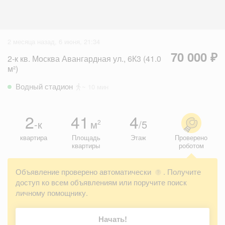
2 месяца назад, 6 июня, 21:34
70 000 ₽
2-к кв. Москва Авангардная ул., 6К3 (41.0
м²)
Водный стадион
~ 10 мин
2
41
4
-к
м
/5
2
квартира
Площадь
Этаж
Проверено
квартиры
роботом
Объявление проверено автоматически
. Получите
?
доступ ко всем объявлениям или поручите поиск
личному помощнику.
Начать!