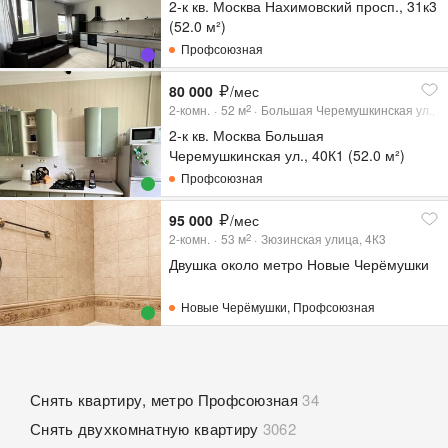
2-к кв. Москва Нахимовский просп., 31к3
(52.0 м²)
Профсоюзная
80 000
/мес
2-комн.
52
м
Большая Черемушкинская ул., 4
2
2-к кв. Москва Большая
Черемушкинская ул., 40К1 (52.0 м²)
Профсоюзная
95 000
/мес
2-комн.
53
м
Зюзинская улица, 4К3
2
Двушка около метро Новые Черёмушки
Новые Черёмушки
,
Профсоюзная
Снять квартиру, метро Профсоюзная
34
Снять двухкомнатную квартиру
3062