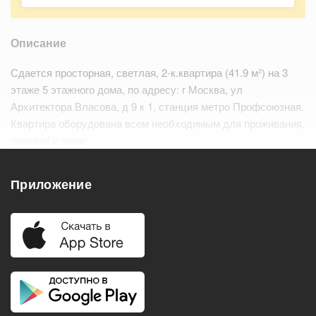
Описание
Сдается просторная, светлая, 2-к.квартира (41.9 м²) на 3
этаже 5 этажного дома, по адресу: г Москва, ул
Архитектора Власова, д 9 к 1, станция метро Профсоюзная.
Квартира оборудована всем необходимым для проживания,
заезжай и живи.
Развитая инфраструктура. В шаговой доступности
остановки общественного транспорта,…
Читать дальше
Приложение
Удобства
Балкон
Посудомоечная машина
Холодильник
Стиральная машина
Телевизор
Нагреватель воды
Кондиционер