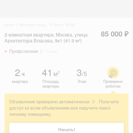
около 2 месяцев назад, 13 июня, 00:48
85 000 ₽
2-комнатная квартира: Москва, улица
Архитектора Власова, 9к1 (41.9 м²)
Профсоюзная
~ 8 мин
2
41
3
-к
м
/5
2
квартира
Площадь
Этаж
Проверено
квартиры
роботом
Объявление проверено автоматически
. Получите
?
доступ ко всем объявлениям или поручите поиск
личному помощнику.
Начать!