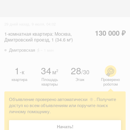
29 дней назад, 9 июля, 04:02
130 000 ₽
1-комнатная квартира: Москва,
Дмитровский проезд, 1 (34.6 м²)
Дмитровская
~ 1 мин
1
34
28
-к
м
/30
2
квартира
Площадь
Этаж
Проверено
квартиры
роботом
Объявление проверено автоматически
. Получите
?
доступ ко всем объявлениям или поручите поиск
личному помощнику.
Начать!