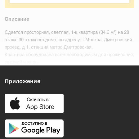
Описание
Сдается просторная, светлая, 1-к.квартира (34.6 м²) на 28
этаже 30 этажного дома, по адресу: г Москва, Дмитровский
проезд, д 1, станция метро Дмитровская.
Квартира оборудована всем необходимым для проживания,
заезжай и живи.
Развитая инфраструктура. В шаговой доступности
остановки общественного транспорта,…
Читать дальше
Приложение
Удобства
Балкон
Посудомоечная машина
Холодильник
Стиральная машина
Телевизор
Нагреватель воды
Кондиционер