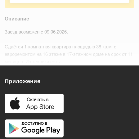
Описание
Заезд возможен с 09.06.2026.
Сдаётся 1-комнатная квартира площадью 38 кв.м. с
евроремонтом на 16 этаже в 17-этажном доме на срок от 11
месяцев. Из техники есть:
– Телевизор
– Духовой шкаф…
Читать дальше
Приложение
Удобства
Балкон
Посудомоечная машина
Холодильник
Стиральная машина
Телевизор
Нагреватель воды
Кондиционер