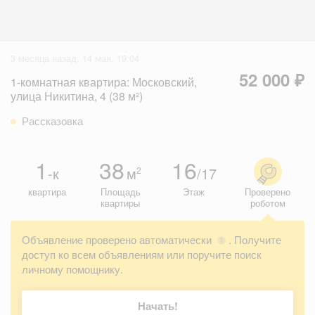
3 месяца назад, 14 мая, 19:04
52 000 ₽
1-комнатная квартира: Московский,
улица Никитина, 4 (38 м²)
Рассказовка
1
38
16
-к
м
/17
2
квартира
Площадь
Этаж
Проверено
квартиры
роботом
Объявление проверено автоматически
. Получите
?
доступ ко всем объявлениям или поручите поиск
личному помощнику.
Начать!