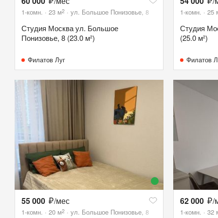
60 000
/мес
54 000
/
2
1-комн.
23
м
ул. Большое Понизовье, 8
1-комн.
25
Студия Москва ул. Большое
Студия Мос
Понизовье, 8 (23.0 м²)
(25.0 м²)
Филатов Луг
Филатов Л
55 000
/мес
62 000
/
2
1-комн.
20
м
ул. Большое Понизовье, 8
1-комн.
32