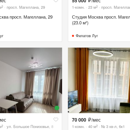
мес
55 000
/мес
2
2
м
просп. Магеллана, 29
1-комн.
23
м
просп. Магеллан
ква просп. Магеллана, 29
Студия Москва просп. Магел
(23.0 м²)
уг
Филатов Луг
мес
70 000
/мес
2
2
м
ул. Большое Понизовье, 8
1-комн.
40
м
№ 3 кв-л, 6к1