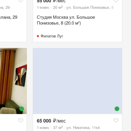
55 000
/мес
2
а, 29
1-комн.
20
м
ул. Большое Понизовье, 8
лана, 29
Студия Москва ул. Большое
Понизовье, 8 (20.0 м²)
Филатов Луг
65 000
/мес
2
1-комн.
37
м
ул. Никитина, 11к4