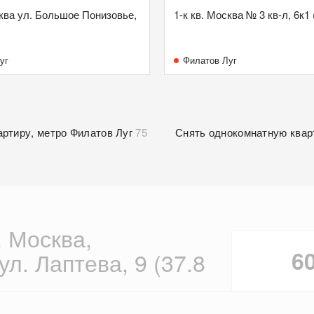
сква ул. Большое Понизовье,
1-к кв. Москва № 3 кв-л, 6к1 
уг
Филатов Луг
артиру, метро Филатов Луг
75
Снять однокомнатную квар
, Москва,
6
ул. Лаптева, 9 (37.8