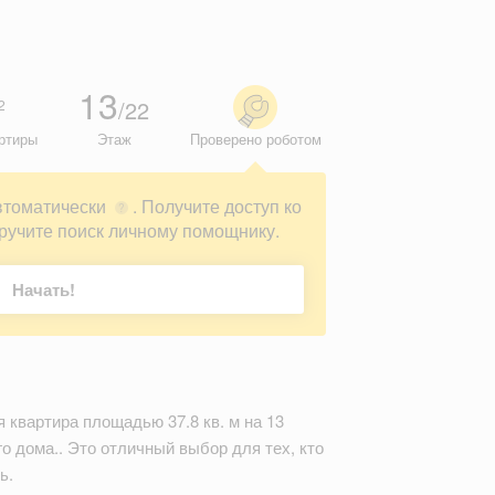
13
/22
2
ртиры
Этаж
Проверено роботом
втоматически
. Получите доступ ко
?
ручите поиск личному помощнику.
Начать!
 квартира площадью 37.8 кв. м на 13
о дома.. Это отличный выбор для тех, кто
ь.