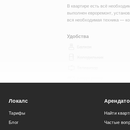
В квартире есть всё необходи
выполнен евроремонт, установл
вся необходимая техника — к
Удобства
Балкон
Холодильник
Телевизор
Кондиционер
Особенности
Локалс
Арендат
Можно курить
Тарифы
Найти кварт
Можно с животными
Блог
Частые воп