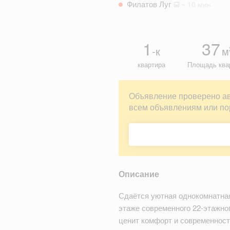
Филатов Луг
~ 10 мин
1
37
-к
м
квартира
Площадь ква
Объявление проверено а
всем объявлениям или по
Описание
Сдаётся уютная однокомнатная
этаже современного 22-этажног
ценит комфорт и современност