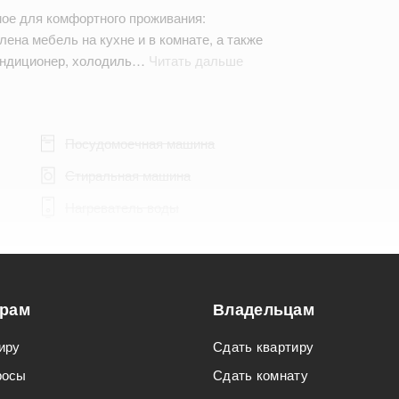
мое для комфортного проживания:
ена мебель на кухне и в комнате, а также
ондиционер, холодиль…
Читать дальше
Посудомоечная машина
Стиральная машина
Нагреватель воды
орам
Владельцам
Подходит для мероприятий
иру
Сдать квартиру
Подходит для семьи с детьми
росы
Сдать комнату