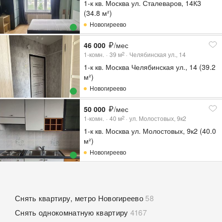
1-к кв. Москва ул. Сталеваров, 14К3
(34.8 м²)
Новогиреево
46 000
/мес
1-комн.
39
м
Челябинская ул., 14
2
1-к кв. Москва Челябинская ул., 14 (39.2
м²)
Новогиреево
50 000
/мес
1-комн.
40
м
ул. Молостовых, 9к2
2
1-к кв. Москва ул. Молостовых, 9к2 (40.0
м²)
Новогиреево
Снять квартиру, метро Новогиреево
58
Снять однокомнатную квартиру
4167