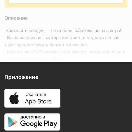
Описание
-Заезжайте сегодня — не откладывайте жизнь на завтра!
- Ваша идеальная квартира уже ждет, и медлить нельзя:
такие предложения забирают мгновенно.
- Мы на связи 24/7 и готовы организовать показ и передачу
ключей в кратчайшие сроки.
- Забудьте о фейках — на фото именно та уютная
атмосфера, в которую вы попадете.…
Читать дальше
Приложение
Удобства
Балкон
Посудомоечная машина
Холодильник
Стиральная машина
Телевизор
Нагреватель воды
Кондиционер