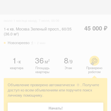
около 1 месяца назад, 7 июля, 00:06
45 000 ₽
1-к кв. Москва Зеленый просп., 60/35
(36.0 м²)
Новогиреево
~ 2 мин
1
36
8
-к
м
/9
2
квартира
Площадь
Этаж
Проверено
квартиры
роботом
Объявление проверено автоматически
. Получите
?
доступ ко всем объявлениям или поручите поиск
личному помощнику.
Начать!