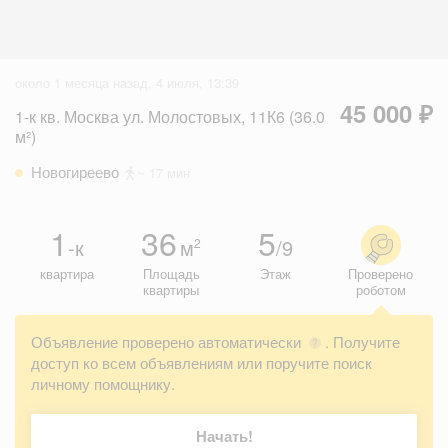
около 1 месяца назад, 4 июля, 13:39
45 000 ₽
1-к кв. Москва ул. Молостовых, 11К6 (36.0
м²)
Новогиреево
~ 17 мин
1
36
5
-к
м
/9
2
квартира
Площадь
Этаж
Проверено
квартиры
роботом
Объявление проверено автоматически
. Получите
?
доступ ко всем объявлениям или поручите поиск
личному помощнику.
Начать!