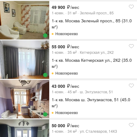
49 900
/мес
1-комн.
31
м
Зеленый просп., 85
2
1-к кв. Москва Зеленый просп., 85 (31.0
м²)
Новогиреево
55 000
/мес
1-комн.
35
м
Кетчерская ул., 2К2
2
1-к кв. Москва Кетчерская ул., 2К2 (35.0
м²)
Новогиреево
43 000
/мес
1-комн.
45
м
ш. Энтузиастов, 51
2
1-к кв. Москва ш. Энтузиастов, 51 (45.0
м²)
Новогиреево
50 000
/мес
1-комн.
34
м
ул. Сталеваров, 14К3
2