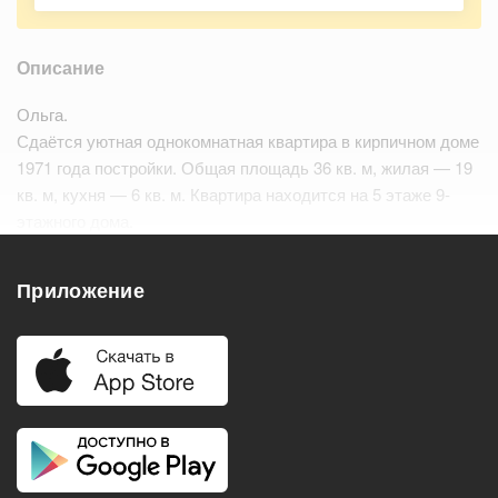
Описание
Ольга.
Сдаётся уютная однокомнатная квартира в кирпичном доме
1971 года постройки. Общая площадь 36 кв. м, жилая — 19
кв. м, кухня — 6 кв. м. Квартира находится на 5 этаже 9-
этажного дома.
До метро Новогиреево пешком всего 17…
Читать дальше
Приложение
Удобства
Балкон
Посудомоечная машина
Холодильник
Стиральная машина
Телевизор
Нагреватель воды
Кондиционер