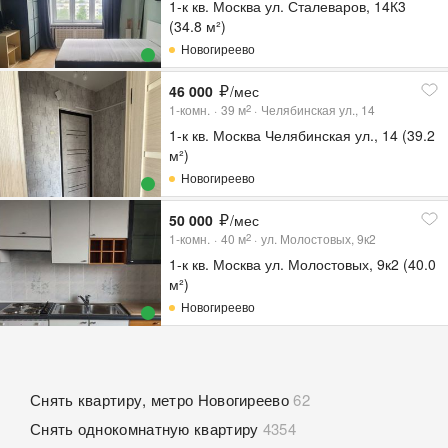
1-к кв. Москва ул. Сталеваров, 14К3
(34.8 м²)
Новогиреево
46 000
/мес
1-комн.
39
м
Челябинская ул., 14
2
1-к кв. Москва Челябинская ул., 14 (39.2
м²)
Новогиреево
50 000
/мес
1-комн.
40
м
ул. Молостовых, 9к2
2
1-к кв. Москва ул. Молостовых, 9к2 (40.0
м²)
Новогиреево
Снять квартиру, метро Новогиреево
62
Снять однокомнатную квартиру
4354