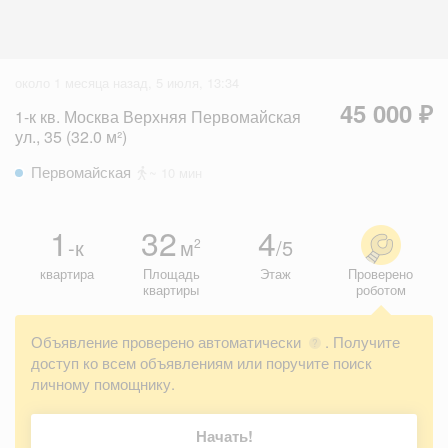
около 1 месяца назад, 5 июля, 13:34
45 000 ₽
1-к кв. Москва Верхняя Первомайская
ул., 35 (32.0 м²)
Первомайская
~ 10 мин
1
32
4
-к
м
/5
2
квартира
Площадь
Этаж
Проверено
квартиры
роботом
Объявление проверено автоматически
. Получите
?
доступ ко всем объявлениям или поручите поиск
личному помощнику.
Начать!