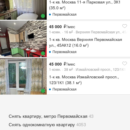
1-к кв. Москва 11-я Парковая ул., 3К1
(35.0 м²)
Первомайская
45 000
/мес
1-комн.
16
м
Верхняя Первомайская ул., 45А
2
1-к кв. Москва Верхняя Первомайская
ул., 45АК12 (16.0 м²)
Первомайская
45 000
/мес
1-комн.
38
м
Измайловский просп., 123/1К1
2
1-к кв. Москва Измайловский просп.,
123/1К1 (38.1 м²)
Первомайская
Снять квартиру, метро Первомайская
43
Снять однокомнатную квартиру
4053