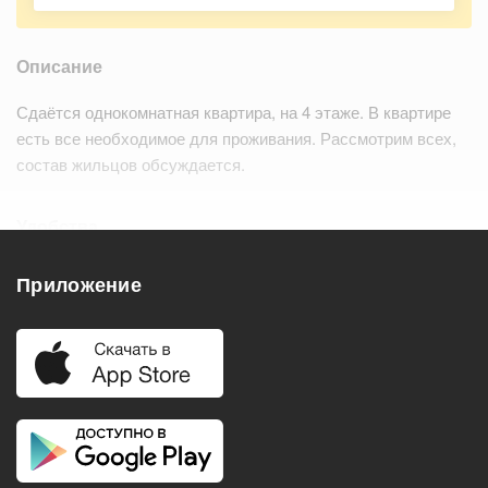
Описание
Сдаётся однокомнатная квартира, на 4 этаже. В квартире
есть все необходимое для проживания. Рассмотрим всех,
состав жильцов обсуждается.
Удобства
Балкон
Посудомоечная машина
Приложение
Холодильник
Стиральная машина
Телевизор
Нагреватель воды
Кондиционер
Особенности
Подходит для