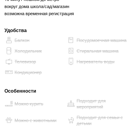
вокруг дома школа/сад/магазин
возможна временная регистрация
Удобства
Балкон
Посудомоечная машина
Холодильник
Стиральная машина
Телевизор
Нагреватель воды
Кондиционер
Особенности
Подходит для
Можно курить
мероприятий
Подходит для семьи с
Можно с животными
детьми