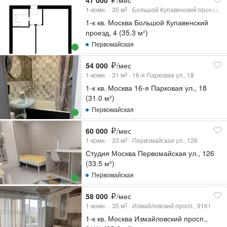
47 000
/мес
1-комн.
35
м
Большой Купавенский проезд, 4
2
1-к кв. Москва Большой Купавенский
проезд, 4 (35.3 м²)
Первомайская
54 000
/мес
1-комн.
31
м
16-я Парковая ул., 18
2
1-к кв. Москва 16-я Парковая ул., 18
(31.0 м²)
Первомайская
60 000
/мес
1-комн.
33
м
Первомайская ул., 126
2
Студия Москва Первомайская ул., 126
(33.5 м²)
Первомайская
58 000
/мес
1-комн.
35
м
Измайловский просп., 91К1
2
1-к кв. Москва Измайловский просп.,