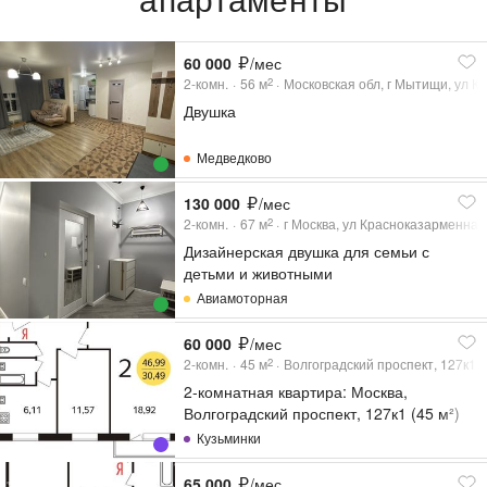
60 000
/мес
2-комн.
56
м
Московская обл, г Мытищи, ул Ко
2
Двушка
Медведково
130 000
/мес
2-комн.
67
м
г Москва, ул Красноказарменная,
2
Дизайнерская двушка для семьи с
детьми и животными
Авиамоторная
60 000
/мес
2-комн.
45
м
Волгоградский проспект, 127к1
2
2-комнатная квартира: Москва,
Волгоградский проспект, 127к1 (45 м²)
Кузьминки
65 000
/мес