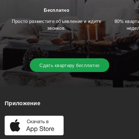
Бесплатно
Просто разместите объявление и ждите
80% кварти
звонков.
недел
Сдать квартиру бесплатно
Приложение