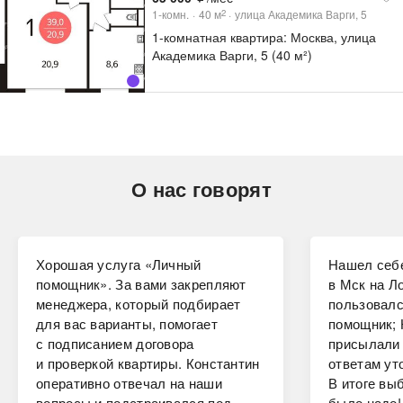
1-комн.
40
м
улица Академика Варги, 5
2
1-комнатная квартира: Москва, улица
Академика Варги, 5 (40 м²)
О нас говорят
Хорошая услуга «Личный
Нашел себе
помощник». За вами закрепляют
в Мск на Ло
менеджера, который подбирает
пользовалс
для вас варианты, помогает
помощник; 
с подписанием договора
присылали 
и проверкой квартиры. Константин
ответам ут
оперативно отвечал на наши
В итоге вы
вопросы и подстраивался под
было надо!