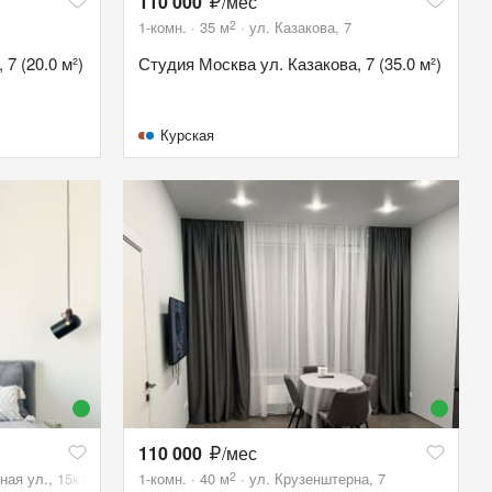
110 000
/мес
2
1-комн.
35
м
ул. Казакова, 7
7 (20.0 м²)
Студия Москва ул. Казакова, 7 (35.0 м²)
Курская
110 000
/мес
2
ая ул., 15к1
1-комн.
40
м
ул. Крузенштерна, 7