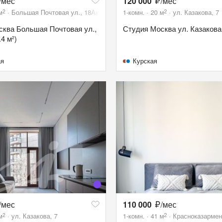
/мес
120 000
/мес
2
2
м
Большая Почтовая ул., 18Ак1А
1-комн.
20
м
ул. Казакова, 7
ква Большая Почтовая ул.,
Студия Москва ул. Казакова, 
4 м²)
ая
Курская
/мес
110 000
/мес
2
2
м
ул. Казакова, 7
1-комн.
41
м
Красноказарменн