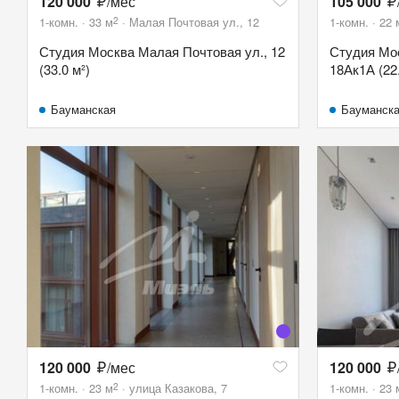
120 000
/мес
105 000
2
1-комн.
33
м
Малая Почтовая ул., 12
1-комн.
22
Студия Москва Малая Почтовая ул., 12
Студия Мос
(33.0 м²)
18Ак1А (22.
Бауманская
Бауманск
120 000
/мес
120 000
2
1-комн.
23
м
улица Казакова, 7
1-комн.
23