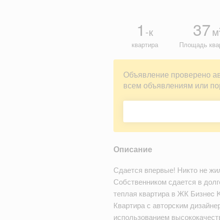
1
37
-к
м
квартира
Площадь ква
Объявление проверено а
всем объявлениям или по
Описание
Сдается впервые! Никто не ж
Собственником сдается в долг
теплая квартира в ЖК Бизнec K
Квартира с авторским дизайне
использованием высококачест