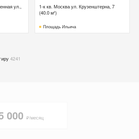
енная ул.,
1-к кв. Москва ул. Крузенштерна, 7
(40.0 м²)
Площадь Ильича
тиру
4241
5 000
₽/месяц