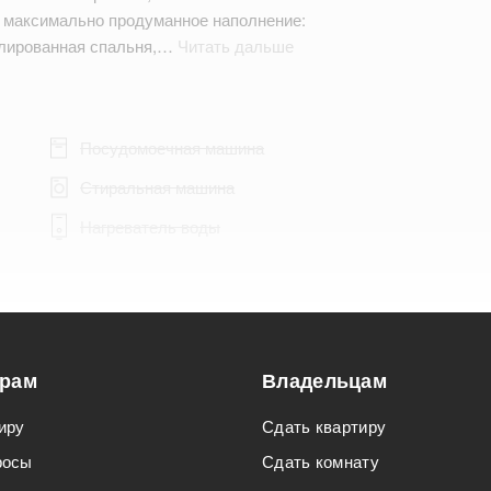
 максимально продуманное наполнение:
золированная спальня,…
Читать дальше
Посудомоечная машина
Стиральная машина
Нагреватель воды
Подходит для мероприятий
орам
Владельцам
Подходит для семьи с детьми
иру
Сдать квартиру
росы
Сдать комнату