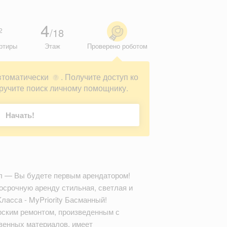
4
/18
2
ртиры
Этаж
Проверено роботом
втоматически
. Получите доступ ко
?
ручите поиск личному помощнику.
Начать!
ил — Вы будете первым арендатором!
осрочную аренду стильная, светлая и
лacсa - MyPriority Басманный!
рским ремонтом, произведенным с
венных материалов, имеет