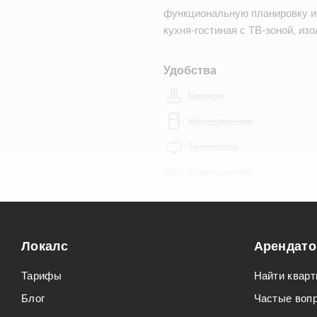
функциональную планировку и
кухня-гостиная с ТВ-зоной, и
Удобства
Балкон
Холодильник
Телевизор
Кондиционер
Особенности
Можно курить
Локалс
Арендат
Можно с животными
Тарифы
Найти кварт
Блог
Частые воп