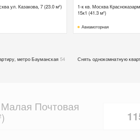
ва ул. Казакова, 7 (23.0 м²)
1-к кв. Москва Красноказарм
15к1 (41.3 м²)
Авиамоторная
артиру, метро Бауманская
54
Снять однокомнатную квар
а Малая Почтовая
11
²)