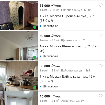
55 000
/мес
1-комн.
33
м
Сиреневый бул., 69К2
2
1-к кв. Москва Сиреневый бул., 69К2
(33.0 м²)
Щёлковская
60 000
/мес
1-комн.
42
м
Щелковское ш., 71
2
1-к кв. Москва Щелковское ш., 71 (42.0
м²)
Щёлковская
60 000
/мес
1-комн.
33
м
Байкальская ул., 18к4
2
1-к кв. Москва Байкальская ул., 18к4
(33.0 м²)
Щёлковская
45 000
/мес
1-комн.
34
м
Алтайская ул., 9К1
2