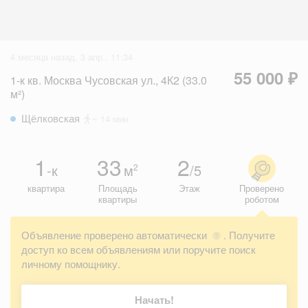
4 месяца назад, 3 апр., 11:34
55 000 ₽
1-к кв. Москва Чусовская ул., 4К2 (33.0
м²)
Щёлковская
~ 14 мин
1
33
2
-к
м
/5
2
квартира
Площадь
Этаж
Проверено
квартиры
роботом
Объявление проверено автоматически
. Получите
?
доступ ко всем объявлениям или поручите поиск
личному помощнику.
Начать!