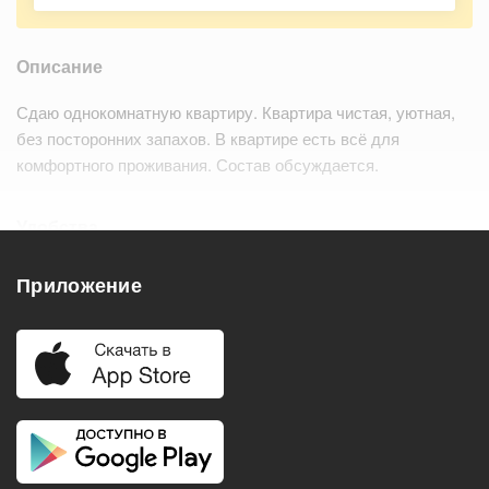
Описание
Сдаю однокомнатную квартиру. Квартира чистая, уютная,
без посторонних запахов. В квартире есть всё для
комфортного проживания. Состав обсуждается.
Удобства
Балкон
Посудомоечная машина
Приложение
Холодильник
Стиральная машина
Телевизор
Нагреватель воды
Кондиционер
Особенности
Подходит для