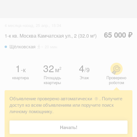
4 месяца назад, 25 апр., 15:34
65 000 ₽
1-к кв. Москва Камчатская ул., 2 (32.0 м²)
Щёлковская
~ 20 мин
1
32
4
-к
м
/9
2
квартира
Площадь
Этаж
Проверено
квартиры
роботом
Объявление проверено автоматически
. Получите
?
доступ ко всем объявлениям или поручите поиск
личному помощнику.
Начать!