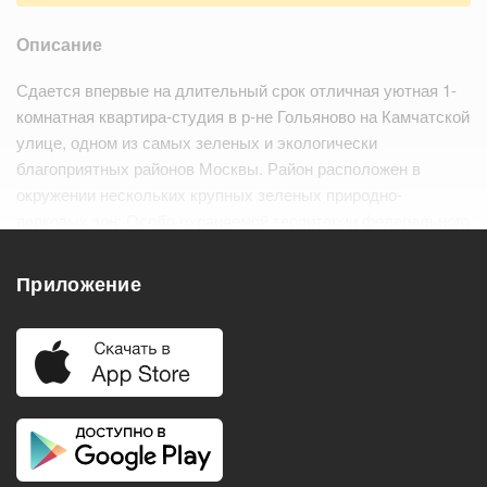
Описание
Сдается впервые на длительный срок отличная уютная 1-
комнатная квартира-студия в р-не Гольяново на Камчатской
улице, одном из самых зеленых и экологически
благоприятных районов Москвы. Район расположен в
окружении нескольких крупных зеленых природно-
парковых зон: Особо охраняемой территории федерального
значения национального парка Лосинн…
Читать дальше
Приложение
Удобства
Балкон
Посудомоечная машина
Холодильник
Стиральная машина
Телевизор
Нагреватель воды
Кондиционер