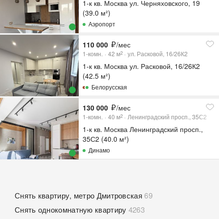
1-к кв. Москва ул. Черняховского, 19
(39.0 м²)
Аэропорт
110 000
/мес
1-комн.
42
м
ул. Расковой, 16/26К2
2
1-к кв. Москва ул. Расковой, 16/26К2
(42.5 м²)
Белорусская
130 000
/мес
1-комн.
40
м
Ленинградский просп., 35С2
2
1-к кв. Москва Ленинградский просп.,
35С2 (40.0 м²)
Динамо
Снять квартиру, метро Дмитровская
69
Снять однокомнатную квартиру
4263