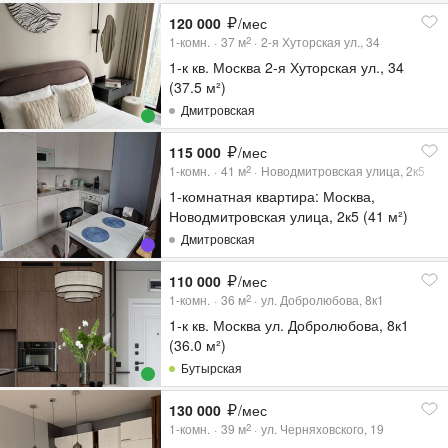
120 000
/мес
1-комн.
37
м
2-я Хуторская ул., 34
2
1-к кв. Москва 2-я Хуторская ул., 34
(37.5 м²)
Дмитровская
115 000
/мес
1-комн.
41
м
Новодмитровская улица, 2к5
2
1-комнатная квартира: Москва,
Новодмитровская улица, 2к5 (41 м²)
Дмитровская
110 000
/мес
1-комн.
36
м
ул. Добролюбова, 8к1
2
1-к кв. Москва ул. Добролюбова, 8к1
(36.0 м²)
Бутырская
130 000
/мес
1-комн.
39
м
ул. Черняховского, 19
2