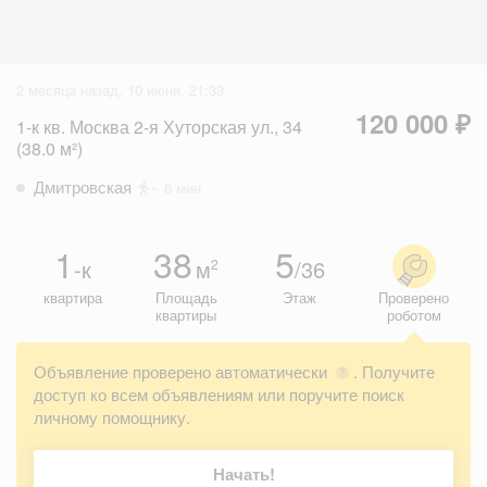
2 месяца назад, 10 июня, 21:33
120 000 ₽
1-к кв. Москва 2-я Хуторская ул., 34
(38.0 м²)
Дмитровская
~ 6 мин
1
38
5
-к
м
/36
2
квартира
Площадь
Этаж
Проверено
квартиры
роботом
Объявление проверено автоматически
. Получите
?
доступ ко всем объявлениям или поручите поиск
личному помощнику.
Начать!