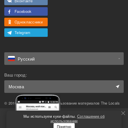
Вконтакте
Facebook
Одноклассники
Telegram
Русский
Ваш город:
Москва
© 2010-2026 The Locals. Использование материалов The Locals
возможно только при наличии активной ссылки на
первоисточник.
Мы используем куки-файлы.
Соглашение об
В закрытой базе
использовании
ещё больше
Понятно