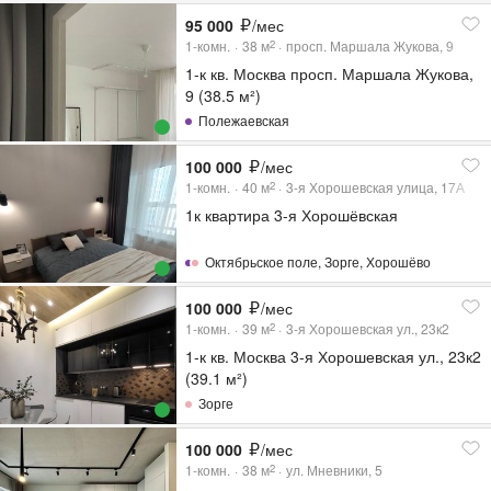
95 000
/мес
1-комн.
38
м
просп. Маршала Жукова, 9
2
1-к кв. Москва просп. Маршала Жукова,
9 (38.5 м²)
Полежаевская
100 000
/мес
1-комн.
40
м
3-я Хорошевская улица, 17А
2
1к квартира 3-я Хорошёвская
Октябрьское поле
,
Зорге
,
Хорошёво
100 000
/мес
1-комн.
39
м
3-я Хорошевская ул., 23к2
2
1-к кв. Москва 3-я Хорошевская ул., 23к2
(39.1 м²)
Зорге
100 000
/мес
1-комн.
38
м
ул. Мневники, 5
2