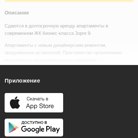
Описание
Сдаются в долгосрочную аренду апартаменты в
современном ЖК бизнес-класса Зорге 9.
Апартаменты с новым дизайнерским ремонтом,
продуманным до мелочей. Пространство организовано
максимально функционально и комфортно.
Панорамные окна, много естественного…
Читать дальше
Приложение
Удобства
Балкон
Посудомоечная машина
Холодильник
Стиральная машина
Телевизор
Нагреватель воды
Кондиционер