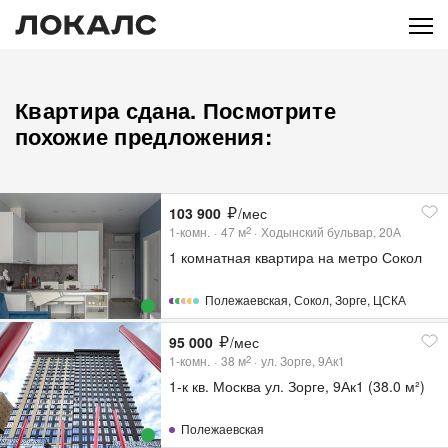
Квартира сдана. Посмотрите
похожие предложения:
103 900
/мес
1-комн.
47
м
Ходынский бульвар, 20А
2
1 комнатная квартира на метро Сокол
Полежаевская
,
Сокол
,
Зорге
,
ЦСКА
95 000
/мес
1-комн.
38
м
ул. Зорге, 9Ак1
2
1-к кв. Москва ул. Зорге, 9Ак1 (38.0 м²)
Полежаевская