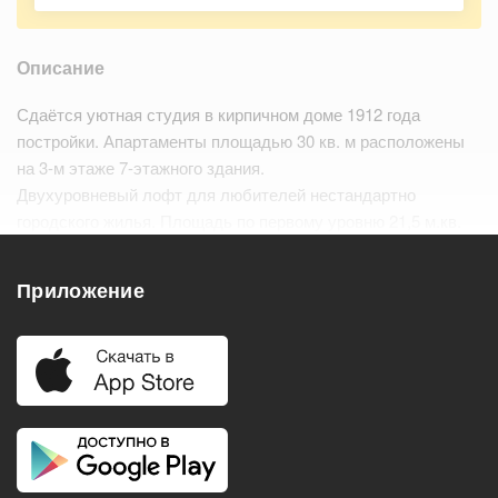
Описание
Сдаётся уютная студия в кирпичном доме 1912 года
постройки. Апартаменты площадью 30 кв. м расположены
на 3-м этаже 7-этажного здания.
Двухуровневый лофт для любителей нестандартно
городского жилья. Площадь по первому уровню 21,5 м.кв.
Всего в 15 минутах пешком от метро Сокольники —
отличное расположение для активной г…
Читать дальше
Приложение
Удобства
Балкон
Посудомоечная машина
Холодильник
Стиральная машина
Телевизор
Нагреватель воды
Кондиционер