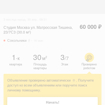
3 месяца назад, 30 апр., 09:31
60 000 ₽
Студия Москва ул. Матросская Тишина,
23/7С3 (30.0 м²)
Сокольники
~ 16 мин
1
30
3
-к
м
/7
2
квартира
Площадь
Этаж
Проверено
квартиры
роботом
Объявление проверено автоматически
. Получите
?
доступ ко всем объявлениям или поручите поиск
личному помощнику.
Начать!