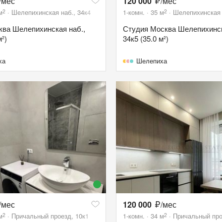
/мес
120 000
/мес
2
2
м
Шелепихинская наб., 34к4
1-комн.
35
м
Шелепихинская 
сква Шелепихинская наб.,
Студия Москва Шелепихинск
м²)
34к5 (35.0 м²)
ха
Шелепиха
/мес
120 000
/мес
2
2
м
Причальный проезд, 10к1
1-комн.
34
м
Причальный про