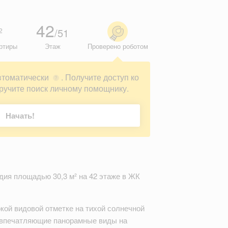
42
/51
2
ртиры
Этаж
Проверено роботом
втоматически
. Получите доступ ко
?
ручите поиск личному помощнику.
Начать!
дия площадью 30,3 м² на 42 этаже в ЖК
кой видовой отметке на тихой солнечной
я впечатляющие панорамные виды на