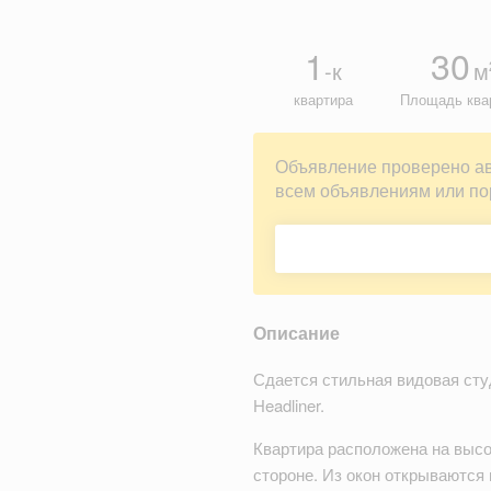
1
30
-к
м
квартира
Площадь ква
Объявление проверено а
всем объявлениям или по
Описание
Сдается стильная видовая сту
Headliner.
Квартира расположена на высо
стороне. Из окон открываютс