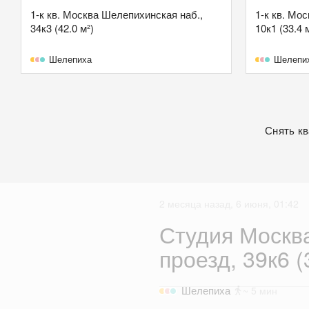
1-к кв. Москва Шелепихинская наб.,
1-к кв. Мо
34к3 (42.0 м²)
10к1 (33.4 
Шелепиха
Шелепи
Снять к
2 месяца назад, 6 июня, 01:42
Студия Москв
проезд, 39к6 (
Шелепиха
~ 5 мин