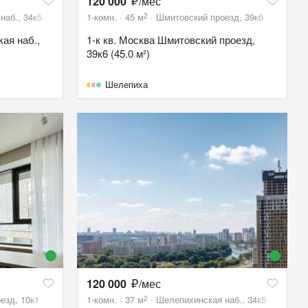
120 000
/мес
2
наб., 34к5
1-комн.
45
м
Шмитовский проезд, 39к6
ая наб.,
1-к кв. Москва Шмитовский проезд,
39к6 (45.0 м²)
Шелепиха
120 000
/мес
2
езд, 10к1
1-комн.
37
м
Шелепихинская наб., 34к5