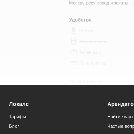
Москву-реку, город и закаты.…
Удобства
Балкон
Холодильник
Телевизор
Кондиционер
Особенности
Можно курить
Локалс
Можно с животными
Арендат
Тарифы
Найти кварт
Блог
Частые воп