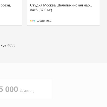
проезд,
Студия Москва Шелепихинская наб.,
34к5 (37.0 м²)
Шелепиха
тиру
4053
5 000
₽/месяц