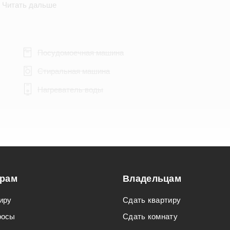
Читать дальше
Посудомоечная машина
Стиральная машина
Нагреватель воды
Подходит для мероприятий
орам
Подходит для семьи с детьми
Владельцам
иру
Сдать квартиру
росы
Сдать комнату