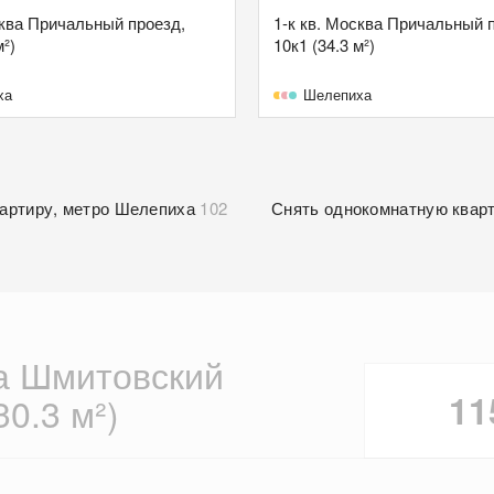
сква Причальный проезд,
1-к кв. Москва Причальный 
м²)
10к1 (34.3 м²)
ха
Шелепиха
вартиру, метро Шелепиха
102
Снять однокомнатную квар
а Шмитовский
11
30.3 м²)