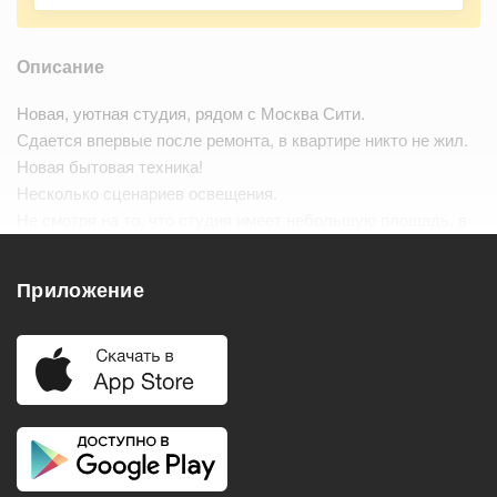
Описание
Новая, уютная студия, рядом с Москва Сити.
Сдается впервые после ремонта, в квартире никто не жил.
Новая бытовая техника!
Несколько сценариев освещения.
Не смотря на то, что студия имеет небольшую площадь, в
квартире большое количество мест хранения. Вся мебель
выполнена на заказ, МДФ в эмали.…
Читать дальше
Приложение
Удобства
Балкон
Посудомоечная машина
Холодильник
Стиральная машина
Телевизор
Нагреватель воды
Кондиционер