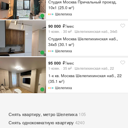
Студия Москва Причальный проезд,
10к1 (25.0 м²)
Шелепиха
90 000
/мес
1-комн.
30
м
Шелепихинская наб., 34к5
2
Студия Москва Шелепихинская наб.,
34к5 (30.1 м²)
Шелепиха
95 000
/мес
1-комн.
35
м
Шелепихинская наб., 22
2
1-к кв. Москва Шелепихинская наб., 22
(35.1 м²)
Шелепиха
Снять квартиру, метро Шелепиха
105
Снять однокомнатную квартиру
4240