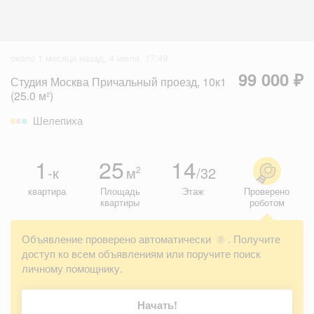
около 1 месяца назад, 4 июля, 17:49
99 000 ₽
Студия Москва Причальный проезд, 10к1
(25.0 м²)
Шелепиха
1
25
14
-к
м
/32
2
квартира
Площадь
Этаж
Проверено
квартиры
роботом
Объявление проверено автоматически
. Получите
?
доступ ко всем объявлениям или поручите поиск
личному помощнику.
Начать!