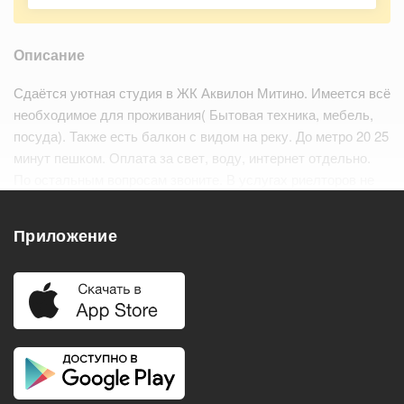
Описание
Сдаётся уютная студия в ЖК Аквилон Митино. Имеется всё
необходимое для проживания( Бытовая техника, мебель,
посуда). Также есть балкон с видом на реку. До метро 20 25
минут пешком. Оплата за свет, воду, интернет отдельно.
По остальным вопросам звоните. В услугах риелторов не
нуждаюсь!!! Не тратьте свое и моё время! Возможен торг.
Приложение
Удобства
Балкон
Посудомоечная машина
Холодильник
Стиральная машина
Телевизор
Нагреватель воды
Кондиционер