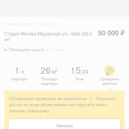
2 месяца назад, 27 мая, 01:31
50 000 ₽
Студия Москва Муравская ул., 46к2 (26.0
м²)
Пятницкое шоссе
~ 8 мин
1
26
15
-к
м
/24
2
квартира
Площадь
Этаж
Проверено
квартиры
роботом
Объявление проверено автоматически
. Получите
?
доступ ко всем объявлениям или поручите поиск
личному помощнику.
Начать!