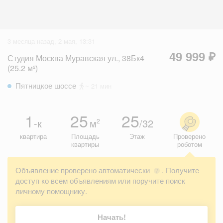
3 месяца назад, 2 мая, 13:31
49 999 ₽
Студия Москва Муравская ул., 38Бк4
(25.2 м²)
Пятницкое шоссе
~ 21 мин
1
25
25
-к
м
/32
2
квартира
Площадь
Этаж
Проверено
квартиры
роботом
Объявление проверено автоматически
. Получите
?
доступ ко всем объявлениям или поручите поиск
личному помощнику.
Начать!