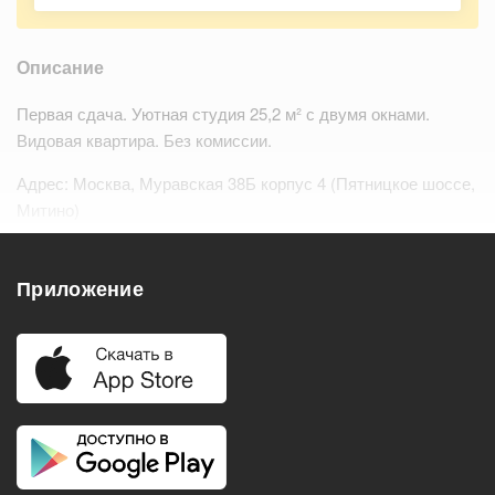
Описание
Первая сдача. Уютная студия 25,2 м² с двумя окнами.
Видовая квартира. Без комиссии.
Адрес: Москва, Муравская 38Б корпус 4 (Пятницкое шоссе,
Митино)
…
Читать дальше
Приложение
Удобства
Балкон
Посудомоечная машина
Холодильник
Стиральная машина
Телевизор
Нагреватель воды
Кондиционер